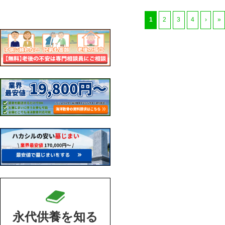
1
2
3
4
›
»
永代供養を知る