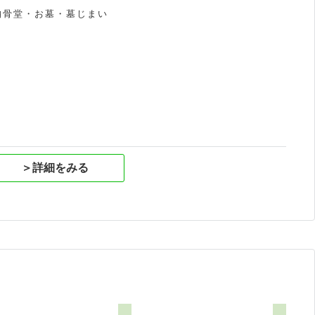
納骨堂・お墓・墓じまい
祝
＞詳細をみる