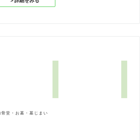
＞詳細をみる
納骨堂・お墓・墓じまい
祝