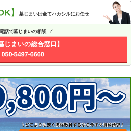
OK】
墓じまいは全てハカシルにお任せ
電話で墓じまいの相談
墓じまいの総合窓口】
050-5497-6660