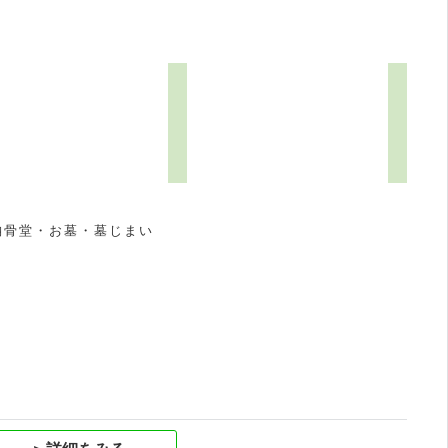
納骨堂・お墓・墓じまい
祝