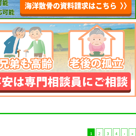
1
2
3
4
›
»