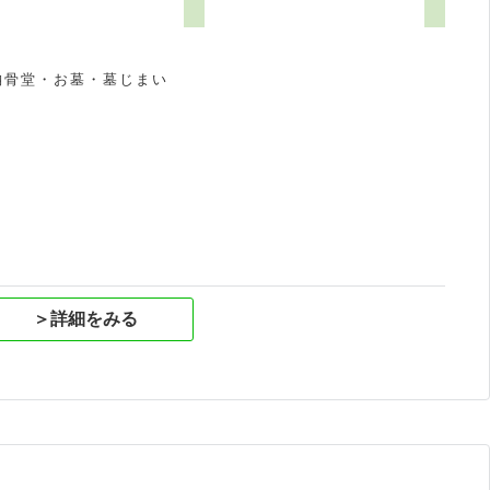
納骨堂・お墓・墓じまい
祝
＞詳細をみる