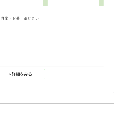
納骨堂・お墓・墓じまい
祝
＞詳細をみる