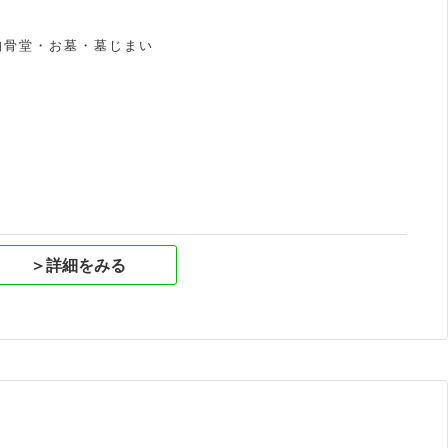
納骨堂・お墓・墓じまい
祝
＞詳細をみる