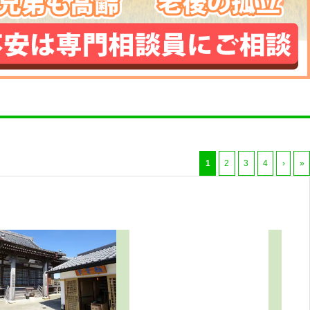
1
2
3
4
›
»