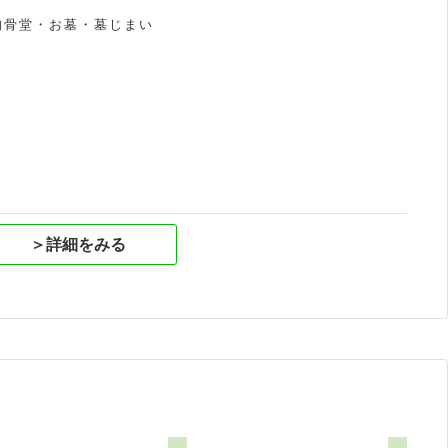
納骨堂・お墓・墓じまい
祝
＞詳細をみる