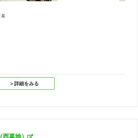
お墓
祝
＞詳細をみる
（西墓地）