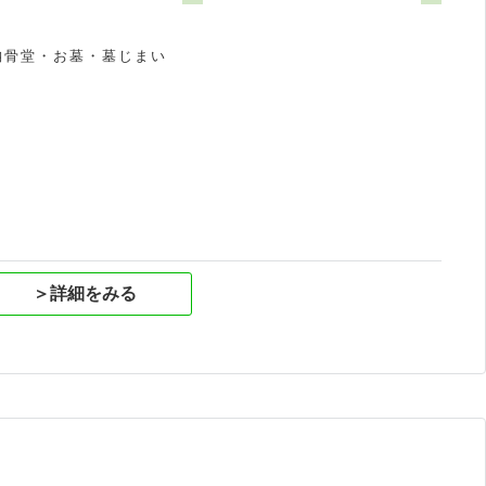
納骨堂・お墓・墓じまい
祝
＞詳細をみる