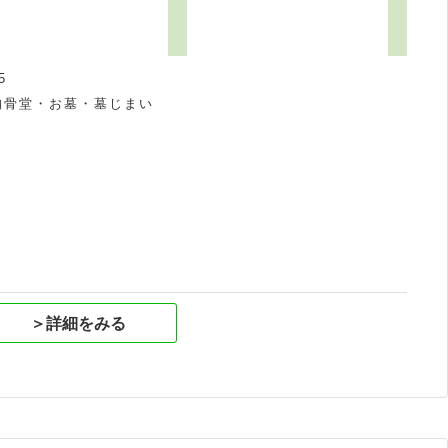
5
納骨堂・お墓・墓じまい
祝
＞詳細をみる