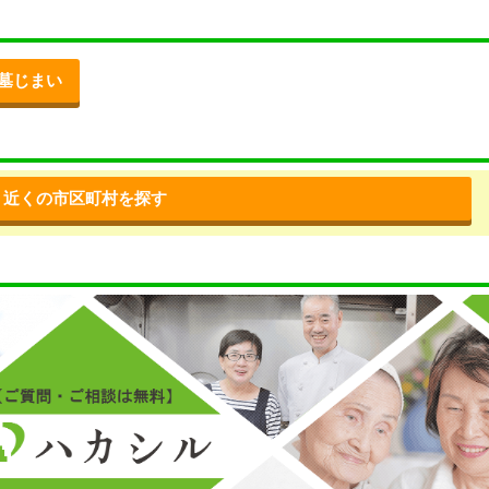
墓じまい
近くの市区町村を探す