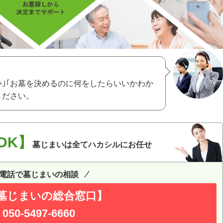
い｣｢お墓を決めるのに何をしたらいいかわか
ください。
OK】
墓じまいは全てハカシルにお任せ
電話で墓じまいの相談
墓じまいの総合窓口】
050-5497-6660