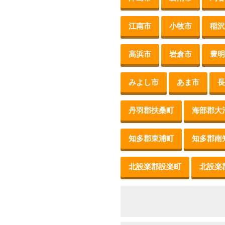
江南市
小牧市
稲沢
高浜市
岩倉市
豊明
みよし市
あま市
長
丹羽郡扶桑町
海部郡大
知多郡東浦町
知多郡南
北設楽郡設楽町
北設楽