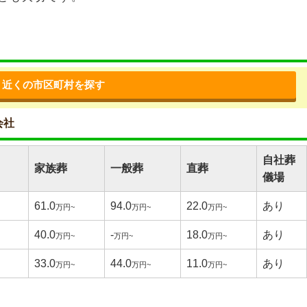
近くの市区町村を探す
会社
自社葬
家族葬
一般葬
直葬
儀場
61.0
94.0
22.0
あり
万円~
万円~
万円~
40.0
-
18.0
あり
万円~
万円~
万円~
33.0
44.0
11.0
あり
万円~
万円~
万円~