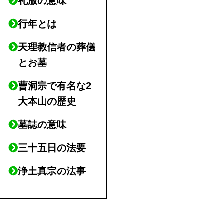
礼服の意味
行年とは
天理教信者の葬儀
とお墓
曹洞宗で有名な2
大本山の歴史
墓誌の意味
三十五日の法要
浄土真宗の法事