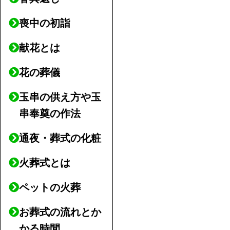
喪中の初詣
献花とは
花の葬儀
玉串の供え方や玉
串奉奠の作法
通夜・葬式の化粧
火葬式とは
ペットの火葬
お葬式の流れとか
かる時間