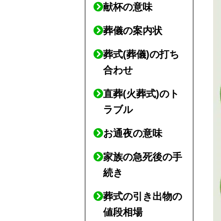
献杯の意味
葬儀の案内状
葬式(葬儀)の打ち
合わせ
直葬(火葬式)のト
ラブル
お通夜の意味
家族の急死後の手
続き
葬式の引き出物の
値段相場