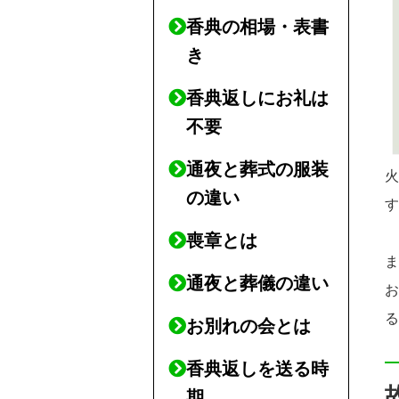
香典の相場・表書
き
香典返しにお礼は
不要
通夜と葬式の服装
の違い
喪章とは
通夜と葬儀の違い
お別れの会とは
香典返しを送る時
期