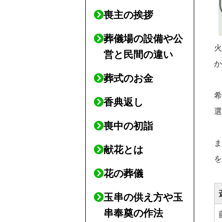
喪主の挨拶
葬儀場の設備や公
営と民間の違い
葬式のお金
香典返し
喪中の初詣
献花とは
花の葬儀
玉串の供え方や玉
串奉奠の作法