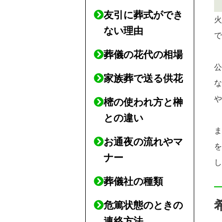
友引に葬式ができ
ない理由
葬儀の花代の相場
家族葬で送る供花
樒の使われ方と榊
との違い
お通夜の流れやマ
ナー
葬儀社の種類
危篤状態のときの
連絡方法