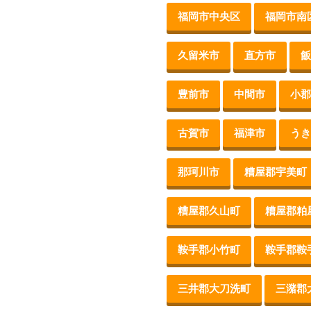
福岡市中央区
福岡市南
久留米市
直方市
飯
豊前市
中間市
小郡
古賀市
福津市
うき
那珂川市
糟屋郡宇美町
糟屋郡久山町
糟屋郡粕
鞍手郡小竹町
鞍手郡鞍
三井郡大刀洗町
三潴郡