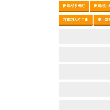
田川郡糸田町
田川郡川
京都郡みやこ町
築上郡