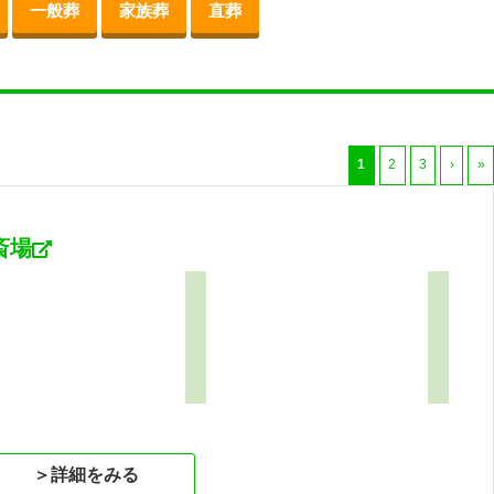
一般葬
家族葬
直葬
1
2
3
›
»
斎場
6
＞詳細をみる