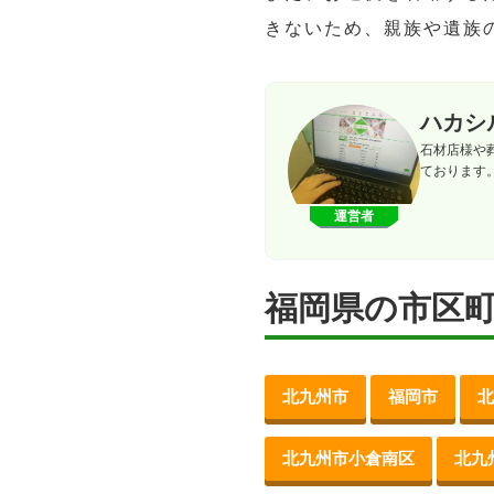
きないため、親族や遺族
ハカシ
石材店様や
ております
運営者
福岡県の市区
北九州市
福岡市
北
北九州市小倉南区
北九