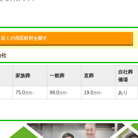
近くの市区町村を探す
会社
自社葬
家族葬
一般葬
直葬
儀場
75.0
99.0
19.0
あり
万円~
万円~
万円~