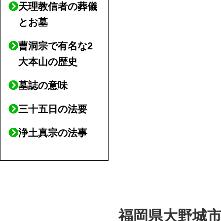
天理教信者の葬儀
とお墓
曹洞宗で有名な2
大本山の歴史
墓誌の意味
三十五日の法要
浄土真宗の法事
福岡県大野城