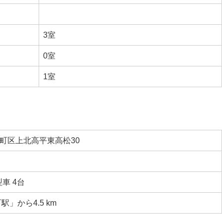
3室
0室
1室
町区上北高平東高松30
車 4台
」から4.5 km