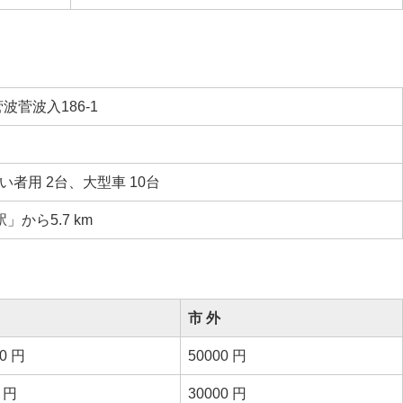
菅波入186-1
い者用 2台、大型車 10台
」から5.7 km
市 外
00 円
50000 円
0 円
30000 円