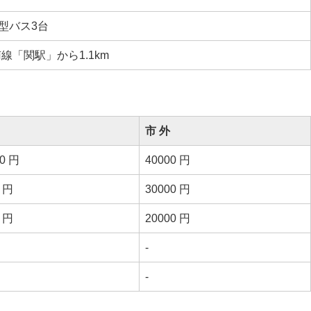
型バス3台
線「関駅」から1.1km
市 外
00 円
40000 円
0 円
30000 円
0 円
20000 円
-
-