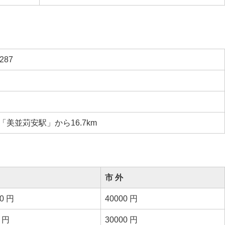
87
美並苅安駅」から16.7km
市 外
00 円
40000 円
0 円
30000 円