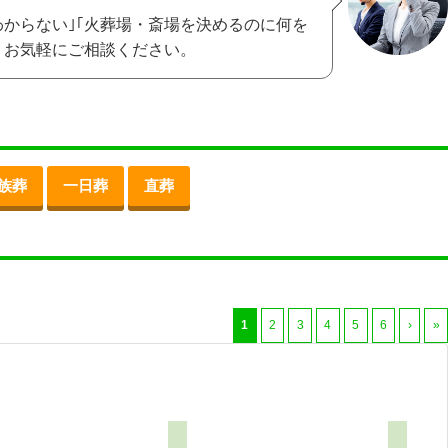
わからない｣｢火葬場・斎場を決めるのに何を
、お気軽にご相談ください。
族葬
一日葬
直葬
1
2
3
4
5
6
›
»