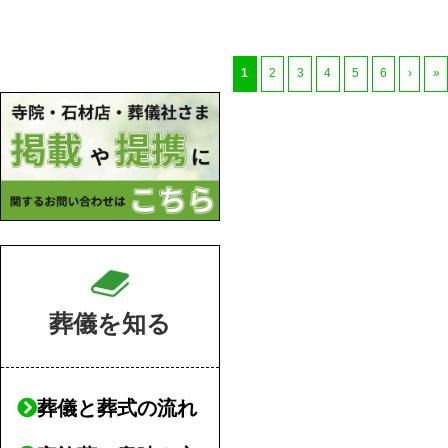
1
2
3
4
5
6
›
»
葬儀を知る
葬儀と葬式の流れ