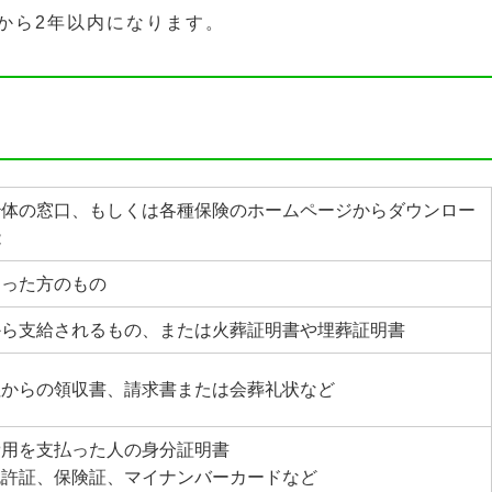
から2年以内になります。
治体の窓口、もしくは各種保険のホームページからダウンロー
能
なった方のもの
から支給されるもの、または火葬証明書や埋葬証明書
社からの領収書、請求書または会葬礼状など
費用を支払った人の身分証明書
免許証、保険証、マイナンバーカードなど