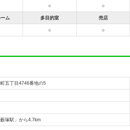
○
○
ルーム
多目的室
売店
○
○
町五丁目4746番地の5
塚駅」から4.7km