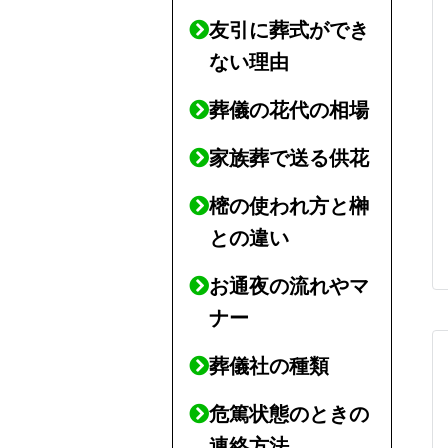
友引に葬式ができ
ない理由
葬儀の花代の相場
家族葬で送る供花
樒の使われ方と榊
との違い
お通夜の流れやマ
ナー
葬儀社の種類
危篤状態のときの
連絡方法