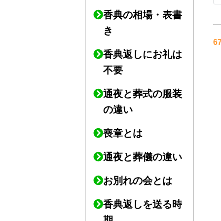
香典の相場・表書
き
6
香典返しにお礼は
不要
通夜と葬式の服装
の違い
喪章とは
通夜と葬儀の違い
お別れの会とは
香典返しを送る時
期