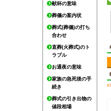
献杯の意味
葬儀の案内状
葬式(葬儀)の打ち
合わせ
直葬(火葬式)のト
ラブル
お通夜の意味
家族の急死後の手
6
続き
葬式の引き出物の
値段相場