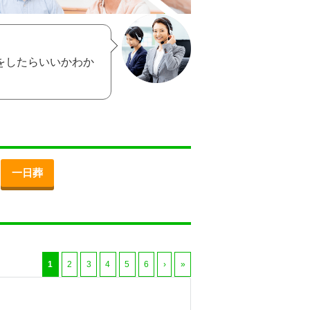
をしたらいいかわか
一日葬
1
2
3
4
5
6
›
»