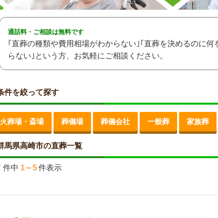
通話料・ご相談は無料です
｢直葬の種類や費用相場がわからない｣｢直葬を決めるのに何
らない｣という方、お気軽にご相談ください。
条件を絞って探す
火葬場・斎場
葬儀場
葬儀会社
一般葬
家族葬
群馬県高崎市の直葬一覧
7
件中
1～5
件表示