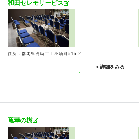
和田セレモサービス
住所：群馬県高崎市上小塙町515-2
＞詳細をみる
竜華の樹