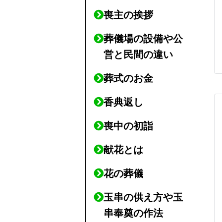
喪主の挨拶
葬儀場の設備や公
営と民間の違い
葬式のお金
香典返し
喪中の初詣
献花とは
花の葬儀
玉串の供え方や玉
串奉奠の作法