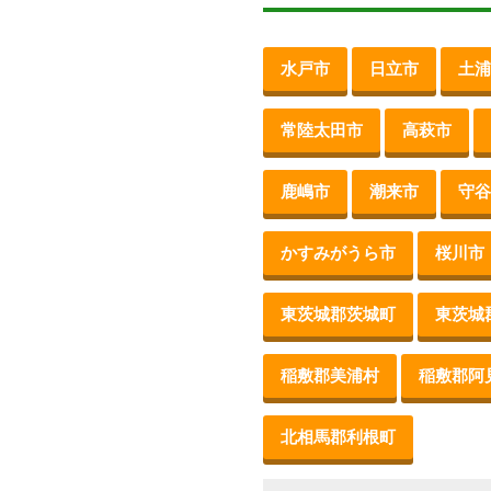
水戸市
日立市
土浦
常陸太田市
高萩市
鹿嶋市
潮来市
守谷
かすみがうら市
桜川市
東茨城郡茨城町
東茨城
稲敷郡美浦村
稲敷郡阿
北相馬郡利根町