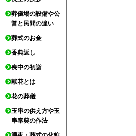
葬儀場の設備や公
営と民間の違い
葬式のお金
香典返し
喪中の初詣
献花とは
花の葬儀
玉串の供え方や玉
串奉奠の作法
通夜・葬式の化粧