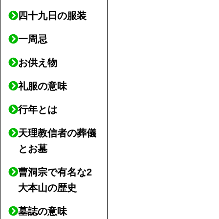
四十九日の服装
一周忌
お供え物
礼服の意味
行年とは
天理教信者の葬儀
とお墓
曹洞宗で有名な2
大本山の歴史
墓誌の意味