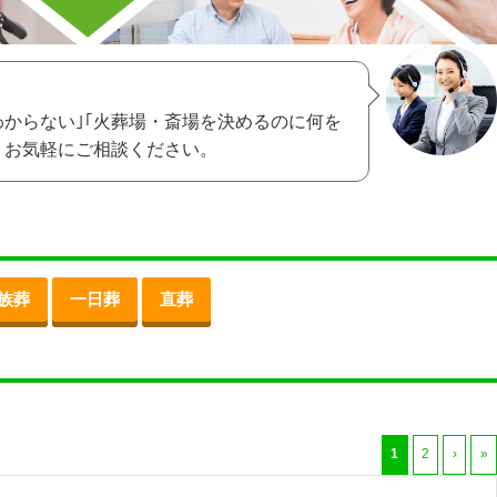
わからない｣｢火葬場・斎場を決めるのに何を
、お気軽にご相談ください。
族葬
一日葬
直葬
1
2
›
»