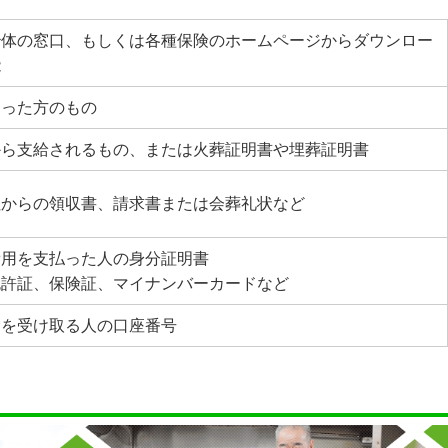
治体の窓口、もしくは各種保険のホームページからダウンロー
能
なった方のもの
から支給されるもの、または火葬証明書や埋葬証明書
社からの領収書、請求書または会葬礼状など
費用を支払った人の身分証明書
免許証、保険証、マイナンバーカードなど
金を受け取る人の口座番号