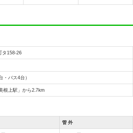
158-26
6台・バス4台）
美根上駅」から2.7km
管 外