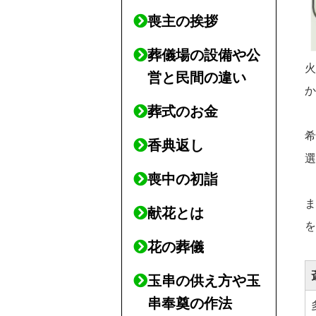
喪主の挨拶
葬儀場の設備や公
営と民間の違い
葬式のお金
香典返し
喪中の初詣
献花とは
花の葬儀
玉串の供え方や玉
串奉奠の作法