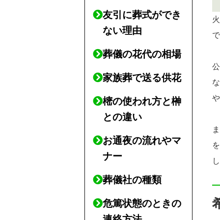
友引に葬式ができ
ない理由
葬儀の花代の相場
家族葬で送る供花
樒の使われ方と榊
との違い
お通夜の流れやマ
ナー
葬儀社の種類
危篤状態のときの
連絡方法