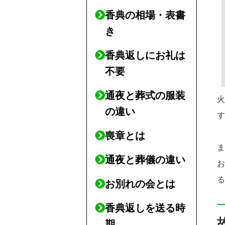
香典の相場・表書
き
香典返しにお礼は
不要
通夜と葬式の服装
の違い
喪章とは
通夜と葬儀の違い
お別れの会とは
香典返しを送る時
期