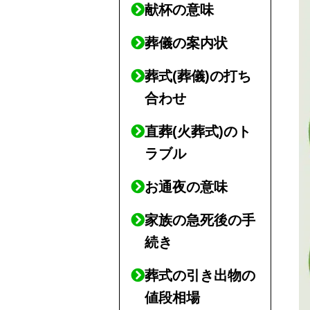
献杯の意味
葬儀の案内状
葬式(葬儀)の打ち
合わせ
直葬(火葬式)のト
ラブル
お通夜の意味
家族の急死後の手
続き
葬式の引き出物の
値段相場