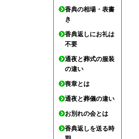
香典の相場・表書
き
香典返しにお礼は
不要
通夜と葬式の服装
の違い
喪章とは
通夜と葬儀の違い
お別れの会とは
香典返しを送る時
期