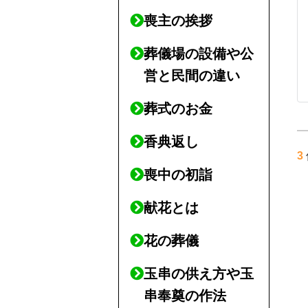
喪主の挨拶
葬儀場の設備や公
営と民間の違い
葬式のお金
香典返し
3
喪中の初詣
献花とは
花の葬儀
玉串の供え方や玉
串奉奠の作法