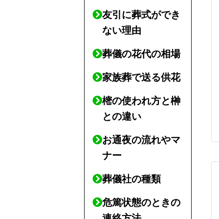
友引に葬式ができ
ない理由
葬儀の花代の相場
家族葬で送る供花
樒の使われ方と榊
との違い
お通夜の流れやマ
ナー
葬儀社の種類
危篤状態のときの
連絡方法