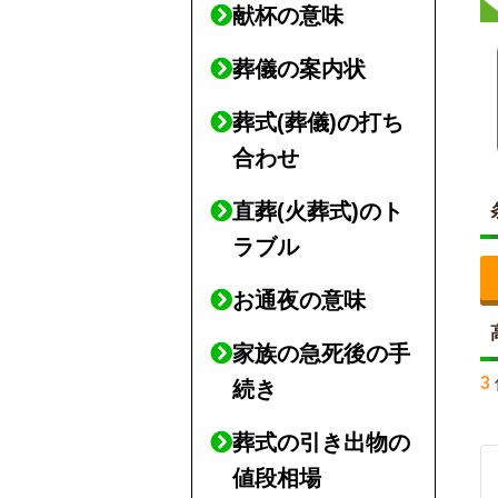
献杯の意味
葬儀の案内状
葬式(葬儀)の打ち
合わせ
直葬(火葬式)のト
ラブル
お通夜の意味
家族の急死後の手
3
続き
葬式の引き出物の
値段相場