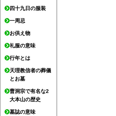
四十九日の服装
一周忌
お供え物
礼服の意味
行年とは
天理教信者の葬儀
とお墓
曹洞宗で有名な2
大本山の歴史
墓誌の意味