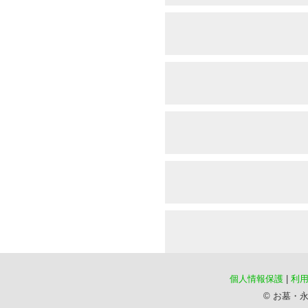
個人情報保護
|
利
©️ お墓