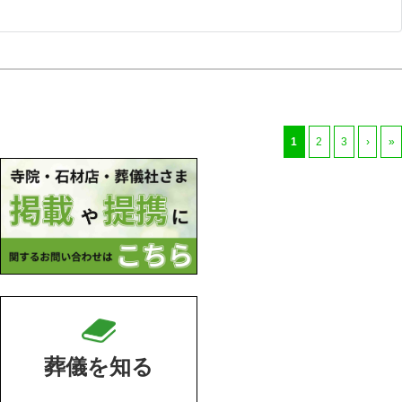
1
2
3
›
»
葬儀を知る