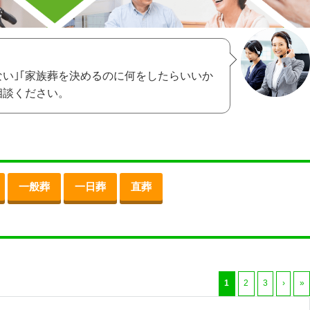
ない｣｢家族葬を決めるのに何をしたらいいか
相談ください。
一般葬
一日葬
直葬
1
2
3
›
»