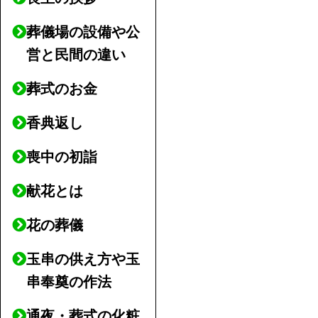
葬儀場の設備や公
営と民間の違い
葬式のお金
香典返し
喪中の初詣
献花とは
花の葬儀
玉串の供え方や玉
串奉奠の作法
通夜・葬式の化粧