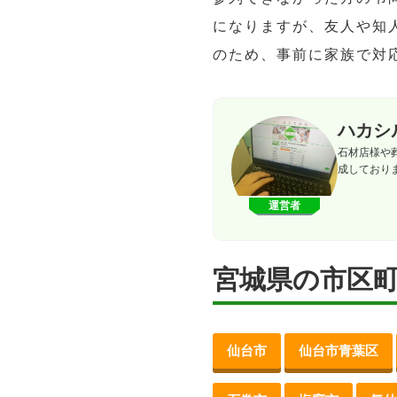
になりますが、友人や知
のため、事前に家族で対
ハカシ
石材店様や
成しており
運営者
宮城県の市区
仙台市
仙台市青葉区