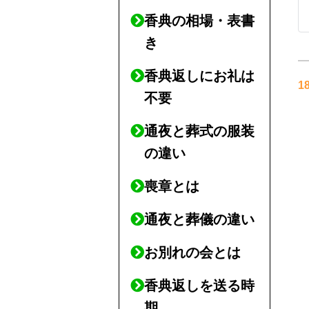
香典の相場・表書
き
香典返しにお礼は
1
不要
通夜と葬式の服装
の違い
喪章とは
通夜と葬儀の違い
お別れの会とは
香典返しを送る時
期