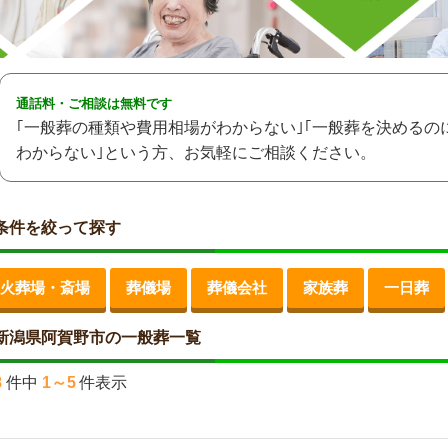
通話料・ご相談は無料です
｢一般葬の種類や費用相場がわからない｣｢一般葬を決めるの
わからない｣という方、お気軽にご相談ください。
条件を絞って探す
火葬場・斎場
葬儀場
葬儀会社
家族葬
一日葬
新潟県阿賀野市の一般葬一覧
8
件中
1～5
件表示