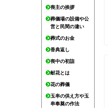
喪主の挨拶
葬儀場の設備や公
営と民間の違い
葬式のお金
香典返し
喪中の初詣
献花とは
花の葬儀
玉串の供え方や玉
串奉奠の作法