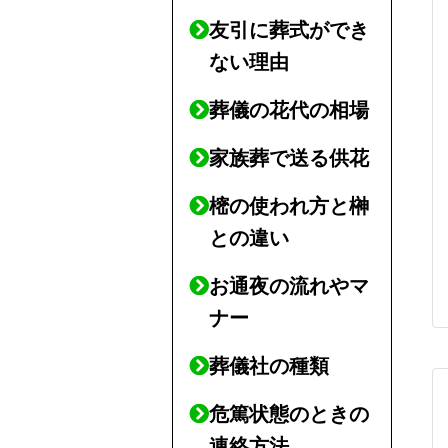
友引に葬式ができ
ない理由
葬儀の花代の相場
家族葬で送る供花
樒の使われ方と榊
との違い
お通夜の流れやマ
ナー
葬儀社の種類
危篤状態のときの
連絡方法