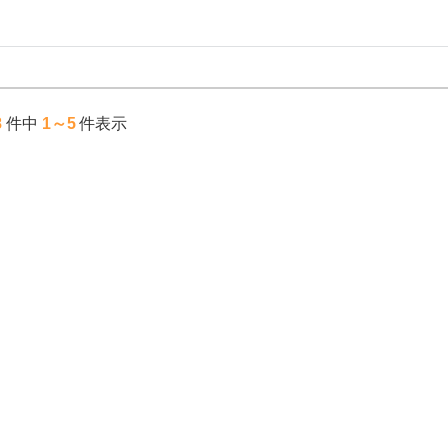
8
件中
1～5
件表示