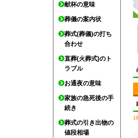
献杯の意味
葬儀の案内状
葬式(葬儀)の打ち
合わせ
直葬(火葬式)のト
ラブル
お通夜の意味
家族の急死後の手
続き
1
葬式の引き出物の
値段相場