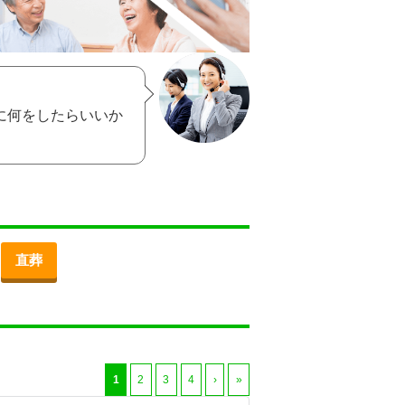
に何をしたらいいか
直葬
1
2
3
4
›
»