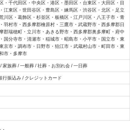
区・千代田区・中央区・港区・墨田区・台東区・大田区・目
・江東区・世田谷区・豊島区・練馬区・渋谷区・北区・足立
荒川区・葛飾区・杉並区・板橋区・江戸川区・八王子市・青
・羽村市・西多摩郡檜原村・三鷹市・武蔵野市・西多摩郡日
摩郡瑞穂町・立川市・あきる野市・西多摩郡奥多摩町・府中
・国分寺市・清瀬市・稲城市・昭島市・小平市・国立市・東
東京市・調布市・日野市・狛江市・武蔵村山市・町田市・東
和市・多摩市
 家族葬 / 一般葬 / 社葬・お別れ会 / 一日葬
 銀行振込み / クレジットカード