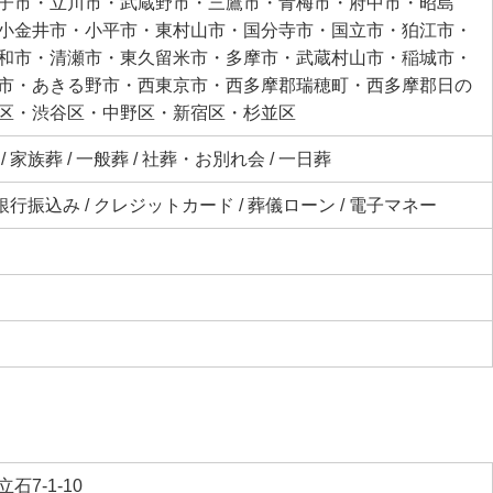
子市・立川市・武蔵野市・三鷹市・青梅市・府中市・昭島
小金井市・小平市・東村山市・国分寺市・国立市・狛江市・
和市・清瀬市・東久留米市・多摩市・武蔵村山市・稲城市・
市・あきる野市・西東京市・西多摩郡瑞穂町・西多摩郡日の
区・渋谷区・中野区・新宿区・杉並区
 家族葬 / 一般葬 / 社葬・お別れ会 / 一日葬
 銀行振込み / クレジットカード / 葬儀ローン / 電子マネー
石7-1-10