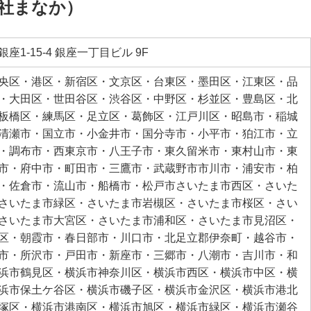
社まなか）
座1-15-4 銀座一丁目ビル 9F
央区・港区・新宿区・文京区・台東区・墨田区・江東区・品
・大田区・世田谷区・渋谷区・中野区・杉並区・豊島区・北
板橋区・練馬区・足立区・葛飾区・江戸川区・昭島市・稲城
清瀬市・国立市・小金井市・国分寺市・小平市・狛江市・立
・調布市・西東京市・八王子市・東久留米市・東村山市・東
市・府中市・町田市・三鷹市・武蔵野市市川市・浦安市・柏
・佐倉市・流山市・船橋市・松戸市さいたま市西区・さいた
さいたま市緑区・さいたま市岩槻区・さいたま市桜区・さい
さいたま市大宮区・さいたま市浦和区・さいたま市見沼区・
区・朝霞市・春日部市・川口市・北足立郡伊奈町・越谷市・
市・所沢市・戸田市・新座市・三郷市・八潮市・吉川市・和
浜市鶴見区・横浜市神奈川区・横浜市西区・横浜市中区・横
浜市保土ケ谷区・横浜市磯子区・横浜市金沢区・横浜市港北
塚区・横浜市港南区・横浜市旭区・横浜市緑区・横浜市瀬谷