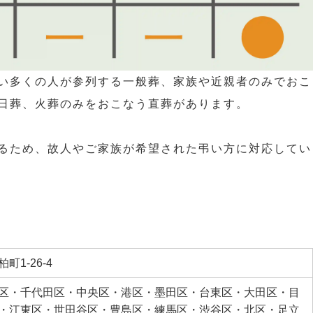
い多くの人が参列する一般葬、家族や近親者のみでおこ
日葬、火葬のみをおこなう直葬があります。
るため、故人やご家族が希望された弔い方に対応してい
町1-26-4
区・千代田区・中央区・港区・墨田区・台東区・大田区・目
・江東区・世田谷区・豊島区・練馬区・渋谷区・北区・足立