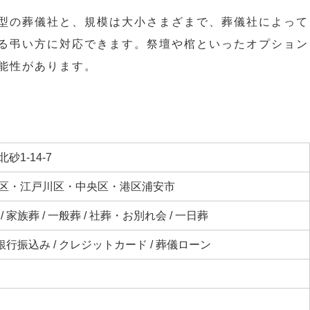
型の葬儀社と、規模は大小さまざまで、葬儀社によって
る弔い方に対応できます。祭壇や棺といったオプション
能性があります。
砂1-14-7
区・江戸川区・中央区・港区浦安市
 家族葬 / 一般葬 / 社葬・お別れ会 / 一日葬
 銀行振込み / クレジットカード / 葬儀ローン