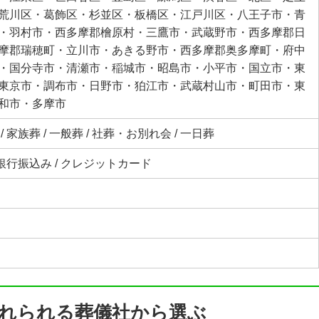
荒川区・葛飾区・杉並区・板橋区・江戸川区・八王子市・青
・羽村市・西多摩郡檜原村・三鷹市・武蔵野市・西多摩郡日
摩郡瑞穂町・立川市・あきる野市・西多摩郡奥多摩町・府中
・国分寺市・清瀬市・稲城市・昭島市・小平市・国立市・東
東京市・調布市・日野市・狛江市・武蔵村山市・町田市・東
和市・多摩市
 家族葬 / 一般葬 / 社葬・お別れ会 / 一日葬
 銀行振込み / クレジットカード
れられる葬儀社から選ぶ