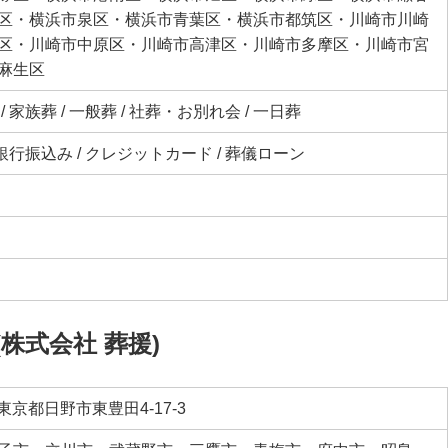
区・横浜市泉区・横浜市青葉区・横浜市都筑区・川崎市川崎
区・川崎市中原区・川崎市高津区・川崎市多摩区・川崎市宮
麻生区
 家族葬 / 一般葬 / 社葬・お別れ会 / 一日葬
 銀行振込み / クレジットカード / 葬儀ローン
株式会社 葬援)
 東京都日野市東豊田4-17-3