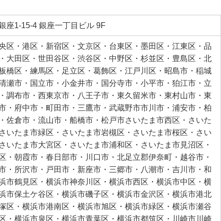
座1-15-4 銀座一丁目ビル 9F
央区・港区・新宿区・文京区・台東区・墨田区・江東区・品
・大田区・世田谷区・渋谷区・中野区・杉並区・豊島区・北
板橋区・練馬区・足立区・葛飾区・江戸川区・昭島市・稲城
清瀬市・国立市・小金井市・国分寺市・小平市・狛江市・立
・調布市・西東京市・八王子市・東久留米市・東村山市・東
市・府中市・町田市・三鷹市・武蔵野市市川市・浦安市・柏
・佐倉市・流山市・船橋市・松戸市さいたま市西区・さいた
さいたま市緑区・さいたま市岩槻区・さいたま市桜区・さい
さいたま市大宮区・さいたま市浦和区・さいたま市見沼区・
区・朝霞市・春日部市・川口市・北足立郡伊奈町・越谷市・
市・所沢市・戸田市・新座市・三郷市・八潮市・吉川市・和
浜市鶴見区・横浜市神奈川区・横浜市西区・横浜市中区・横
浜市保土ケ谷区・横浜市磯子区・横浜市金沢区・横浜市港北
塚区・横浜市港南区・横浜市旭区・横浜市緑区・横浜市瀬谷
区・横浜市泉区・横浜市青葉区・横浜市都筑区・川崎市川崎