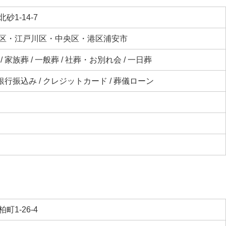
砂1-14-7
区・江戸川区・中央区・港区浦安市
 家族葬 / 一般葬 / 社葬・お別れ会 / 一日葬
 銀行振込み / クレジットカード / 葬儀ローン
町1-26-4