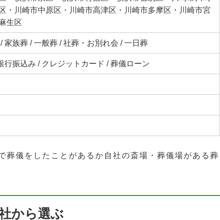
区・川崎市中原区・川崎市高津区・川崎市多摩区・川崎市宮
麻生区
 家族葬 / 一般葬 / 社葬・お別れ会 / 一日葬
 銀行振込み / クレジットカード / 葬儀ローン
で葬儀をしたことがあるか自社の斎場・葬儀場がある葬
社から選ぶ