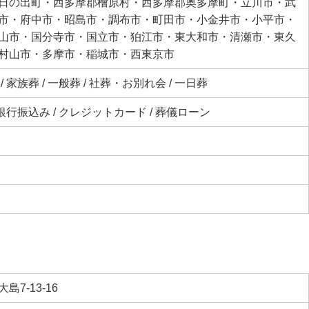
日の出町・西多摩郡檜原村・西多摩郡奥多摩町・立川市・武
市・府中市・昭島市・調布市・町田市・小金井市・小平市・
山市・国分寺市・国立市・狛江市・東大和市・清瀬市・東久
村山市・多摩市・稲城市・西東京市
 家族葬 / 一般葬 / 社葬・お別れ会 / 一日葬
 銀行振込み / クレジットカード / 葬儀ローン
7-13-16