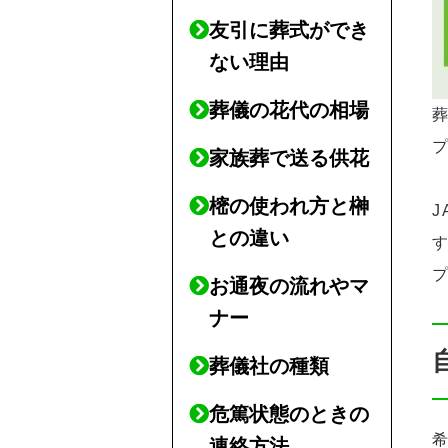
友引に葬式ができ
ない理由
葬儀の花代の相場
家族葬で送る供花
樒の使われ方と榊
との違い
お通夜の流れやマ
ナー
葬儀社の種類
危篤状態のときの
連絡方法