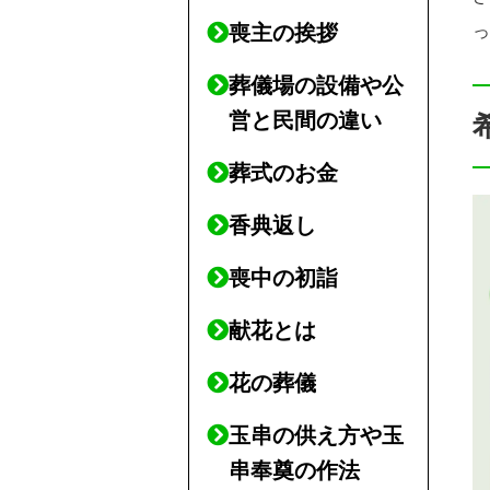
喪主の挨拶
葬儀場の設備や公
営と民間の違い
葬式のお金
香典返し
喪中の初詣
献花とは
花の葬儀
玉串の供え方や玉
串奉奠の作法