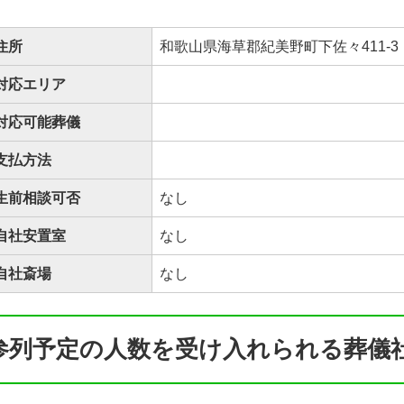
住所
和歌山県海草郡紀美野町下佐々411-3
対応エリア
対応可能葬儀
支払方法
生前相談可否
なし
自社安置室
なし
自社斎場
なし
参列予定の人数を受け入れられる葬儀