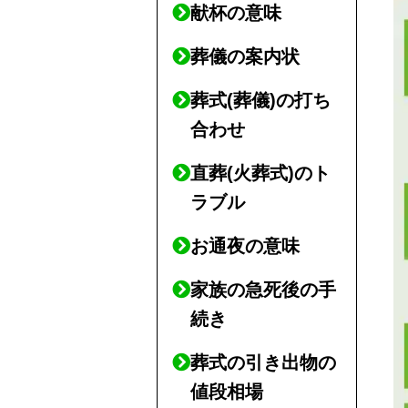
献杯の意味
葬儀の案内状
葬式(葬儀)の打ち
合わせ
直葬(火葬式)のト
ラブル
お通夜の意味
家族の急死後の手
続き
葬式の引き出物の
値段相場