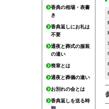
香典の相場・表書
き
香典返しにお礼は
不要
通夜と葬式の服装
の違い
喪章とは
通夜と葬儀の違い
お別れの会とは
香典返しを送る時
期