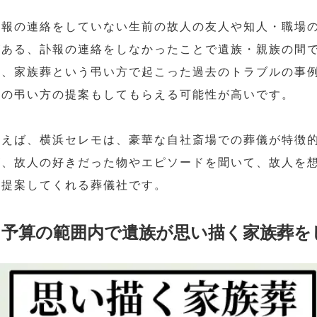
訃報の連絡をしていない生前の故人の友人や知人・職場
がある、訃報の連絡をしなかったことで遺族・親族の間
ど、家族葬という弔い方で起こった過去のトラブルの事
形の弔い方の提案もしてもらえる可能性が高いです。
例えば、横浜セレモは、豪華な自社斎場での葬儀が特徴
が、故人の好きだった物やエピソードを聞いて、故人を
を提案してくれる葬儀社です。
予算の範囲内で遺族が思い描く家族葬を