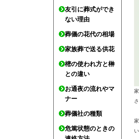
友引に葬式ができ
ない理由
葬儀の花代の相場
家族葬で送る供花
樒の使われ方と榊
との違い
お通夜の流れやマ
ナー
葬儀社の種類
危篤状態のときの
連絡方法