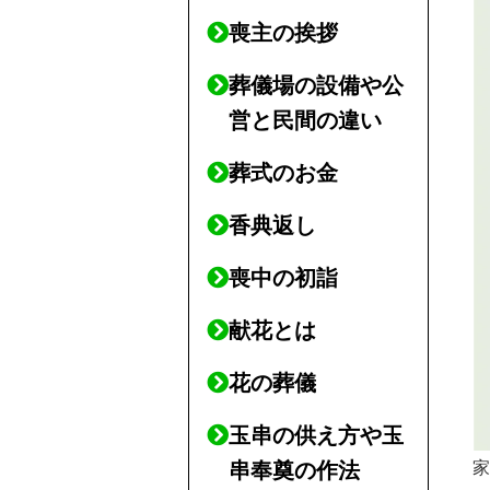
喪主の挨拶
葬儀場の設備や公
営と民間の違い
葬式のお金
香典返し
喪中の初詣
献花とは
花の葬儀
玉串の供え方や玉
串奉奠の作法