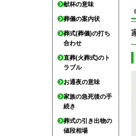
献杯の意味
葬儀の案内状
葬式(葬儀)の打ち
合わせ
直葬(火葬式)のト
ラブル
お通夜の意味
家族の急死後の手
続き
葬式の引き出物の
値段相場