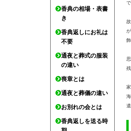
香典の相場・表書
き
香典返しにお礼は
不要
通夜と葬式の服装
の違い
喪章とは
通夜と葬儀の違い
お別れの会とは
香典返しを送る時
期