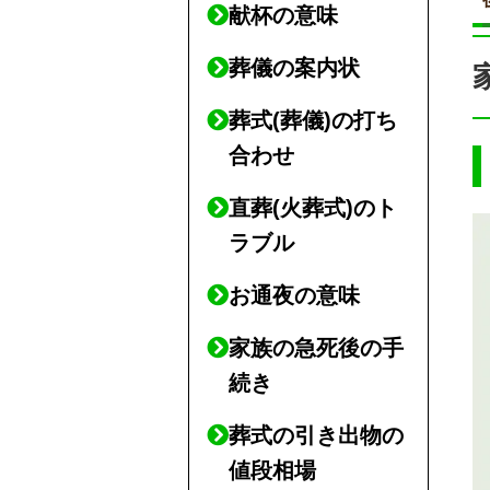
献杯の意味
葬儀の案内状
葬式(葬儀)の打ち
合わせ
直葬(火葬式)のト
ラブル
お通夜の意味
家族の急死後の手
続き
葬式の引き出物の
値段相場