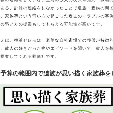
がある、訃報の連絡をしなかったことで遺族・親族の間
ど、家族葬という弔い方で起こった過去のトラブルの事
形の弔い方の提案もしてもらえる可能性が高いです。
例えば、横浜セレモは、豪華な自社斎場での葬儀が特徴
が、故人の好きだった物やエピソードを聞いて、故人を
を提案してくれる葬儀社です。
予算の範囲内で遺族が思い描く家族葬を