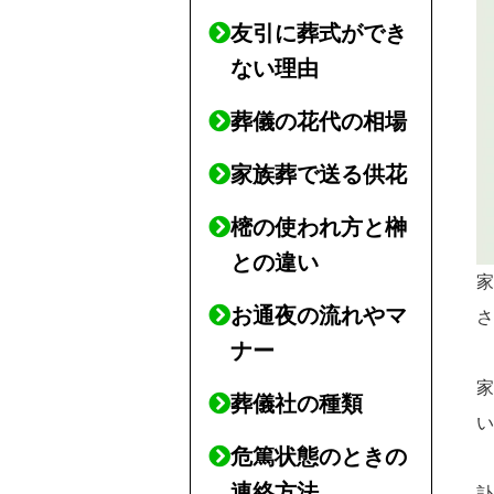
友引に葬式ができ
ない理由
葬儀の花代の相場
家族葬で送る供花
樒の使われ方と榊
との違い
お通夜の流れやマ
ナー
葬儀社の種類
危篤状態のときの
連絡方法