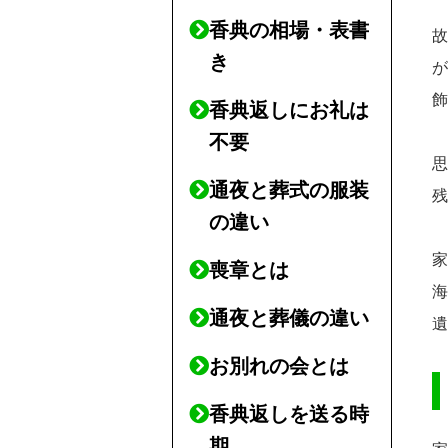
香典の相場・表書
き
香典返しにお礼は
不要
通夜と葬式の服装
の違い
喪章とは
通夜と葬儀の違い
お別れの会とは
香典返しを送る時
期