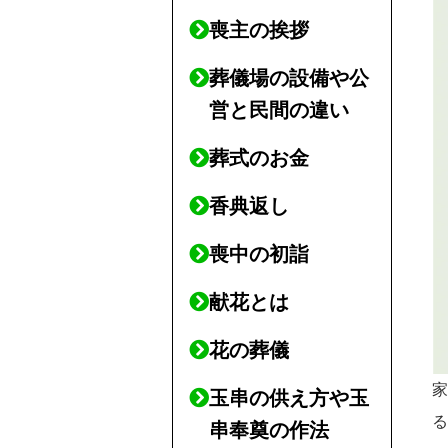
喪主の挨拶
葬儀場の設備や公
営と民間の違い
葬式のお金
香典返し
喪中の初詣
献花とは
花の葬儀
玉串の供え方や玉
串奉奠の作法