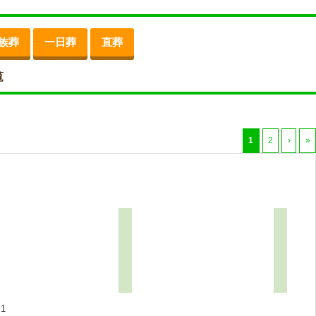
族葬
一日葬
直葬
覧
1
2
›
»
1