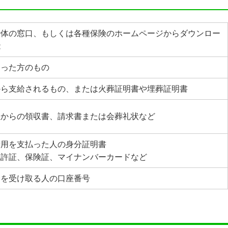
治体の窓口、もしくは各種保険のホームページからダウンロー
能
なった方のもの
から支給されるもの、または火葬証明書や埋葬証明書
社からの領収書、請求書または会葬礼状など
費用を支払った人の身分証明書
免許証、保険証、マイナンバーカードなど
金を受け取る人の口座番号