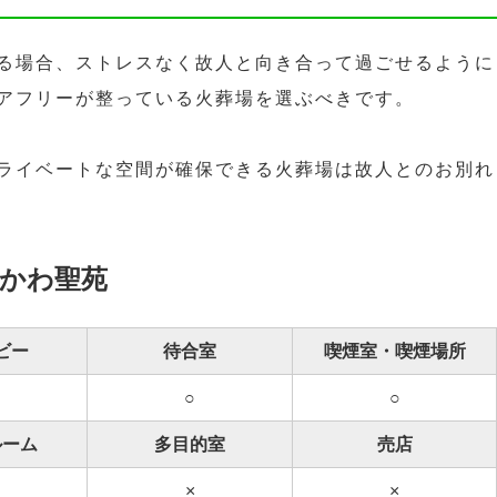
る場合、ストレスなく故人と向き合って過ごせるように
アフリーが整っている火葬場を選ぶべきです。
ライベートな空間が確保できる火葬場は故人とのお別れ
じかわ聖苑
ビー
待合室
喫煙室・喫煙場所
○
○
ルーム
多目的室
売店
×
×