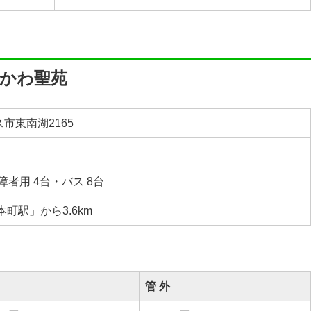
じかわ聖苑
市東南湖2165
障者用 4台・バス 8台
町駅」から3.6km
管 外