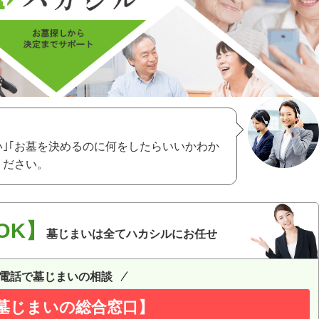
い｣｢お墓を決めるのに何をしたらいいかわか
ください。
OK】
墓じまいは全てハカシルにお任せ
電話で墓じまいの相談
墓じまいの総合窓口】