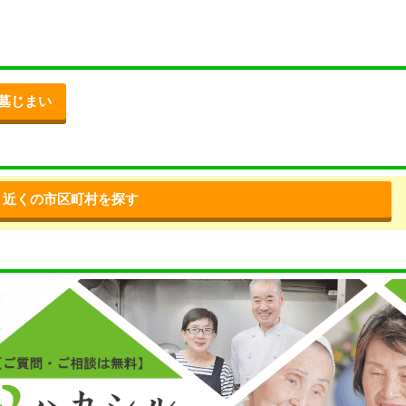
墓じまい
近くの市区町村を探す