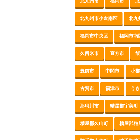
北九州市
福岡市
北
北九州市小倉南区
北九
福岡市中央区
福岡市南
久留米市
直方市
飯
豊前市
中間市
小郡
古賀市
福津市
うき
那珂川市
糟屋郡宇美町
糟屋郡久山町
糟屋郡粕