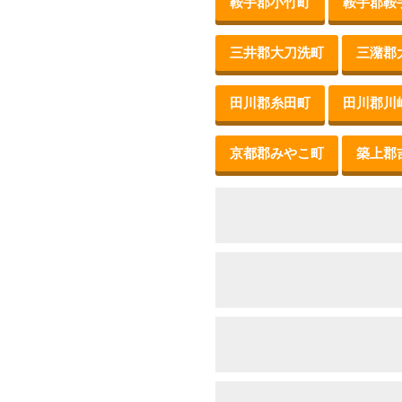
鞍手郡小竹町
鞍手郡鞍
三井郡大刀洗町
三潴郡
田川郡糸田町
田川郡川
京都郡みやこ町
築上郡