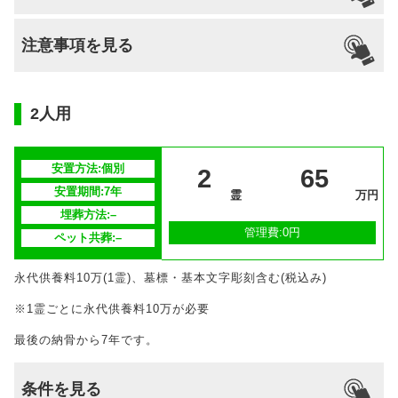
支払い方法
不問
不問
–
可能
なし
可能
注意事項を見る
分割払いの
–
対応
安置場所
–
2人用
安置期間経
–
過後
安置方法:個別
2
65
毎年合同供養祭を6月第一日曜日に執り行い
安置期間:7年
供養方法
霊
万円
ます。
埋葬方法:–
管理費:0円
ペット共葬:–
継承者の有
–
無
永代供養料10万(1霊)、墓標・基本文字彫刻含む(税込み)
※1霊ごとに永代供養料10万が必要
最後の納骨から7年です。
条件を見る