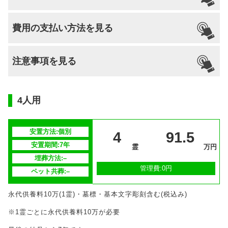
引っ越し
国籍
宗派
檀家義務
生前申込
費用の支払い方法を見る
納骨
支払い方法
不問
不問
–
可能
なし
可能
注意事項を見る
分割払いの
–
対応
安置場所
–
4人用
安置期間経
–
過後
安置方法:個別
4
91.5
毎年合同供養祭を6月第一日曜日に執り行い
安置期間:7年
供養方法
霊
万円
ます。
埋葬方法:–
管理費:0円
ペット共葬:–
継承者の有
–
無
永代供養料10万(1霊)・墓標・基本文字彫刻含む(税込み)
※1霊ごとに永代供養料10万が必要