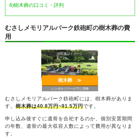
6)
樹木葬の口コミ・評判
むさしメモリアルパーク鉄砲町の樹木葬の費
用
※写真はイメージ
樹木葬 ≫︎
シンボルツリーの下に埋葬
むさしメモリアルパーク鉄砲町には、樹木葬がありま
す。
樹木葬は40.8万円~91.5万円
です。
申し込み後すぐに遺骨を合祀するのか、個別安置期間
の年数、遺骨の最大収容人数によって費用が異なりま
す。