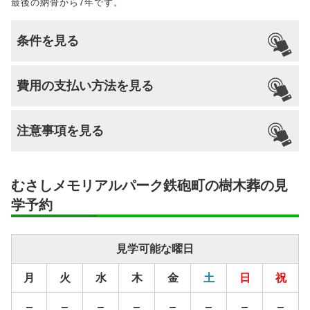
最後の納骨から7年です。
条件を見る
引っ越し
国籍
宗派
檀家義務
生前申込
費用の支払い方法を見る
納骨
支払い方法
不問
不問
–
可能
なし
可能
注意事項を見る
分割払いの
–
対応
安置場所
–
むさしメモリアルパーク鉄砲町の樹木葬の見
安置期間経
–
学予約
過後
毎年合同供養祭を6月第一日曜日に執り行い
供養方法
見学可能な曜日
ます。
月
火
水
木
金
土
日
祝
継承者の有
–
無
–
–
–
–
–
–
–
–