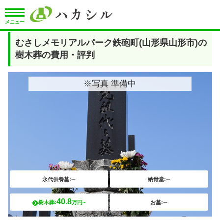
メニュー
むさしメモリアルパーク鉄砲町(山形県山形市)の
樹木葬の費用・評判
※写真 準備中
–
–
永代供養墓:
納骨堂:
40.8
–
樹木葬:
万円~
お墓: