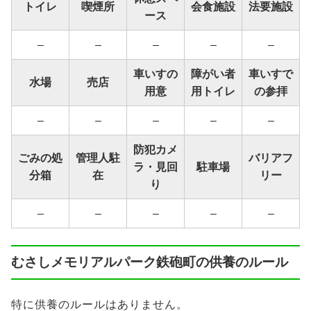
トイレ
喫煙所
会食施設
法要施設
ース
–
–
–
–
–
車いすの
障がい者
車いすで
水場
売店
用意
用トイレ
の参拝
–
–
–
–
–
防犯カメ
ごみの処
管理人駐
バリアフ
ラ・見回
駐車場
分箱
在
リー
り
–
–
–
–
–
むさしメモリアルパーク鉄砲町の供養のルール
特に供養のルールはありません。