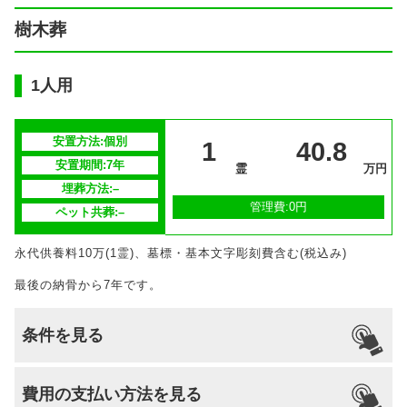
樹木葬
1人用
安置方法:個別
1
40.8
安置期間:7年
霊
万円
埋葬方法:–
管理費:0円
ペット共葬:–
永代供養料10万(1霊)、墓標・基本文字彫刻費含む(税込み)
最後の納骨から7年です。
条件を見る
引っ越し
国籍
宗派
檀家義務
生前申込
費用の支払い方法を見る
納骨