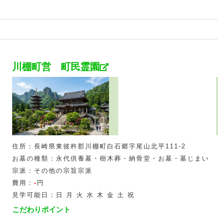
川棚町営 町民霊園
住所：長崎県東彼杵郡川棚町白石郷字尾山北平111-2
お墓の種類：永代供養墓・樹木葬・納骨堂・お墓・墓じまい
宗派：その他の宗旨宗派
費用：
-
円
見学可能日：日 月 火 水 木 金 土 祝
こだわりポイント