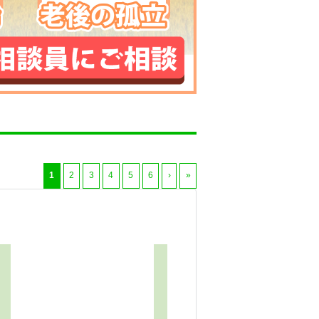
1
2
3
4
5
6
›
»