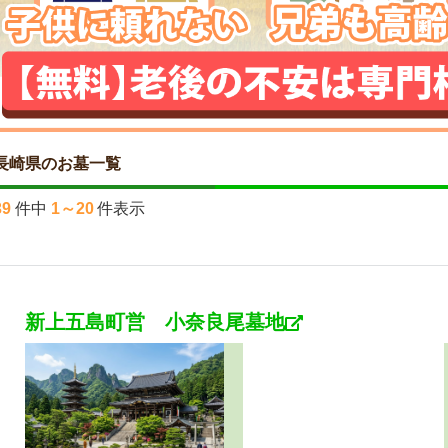
長崎県のお墓一覧
39
件中
1～20
件表示
新上五島町営 小奈良尾墓地