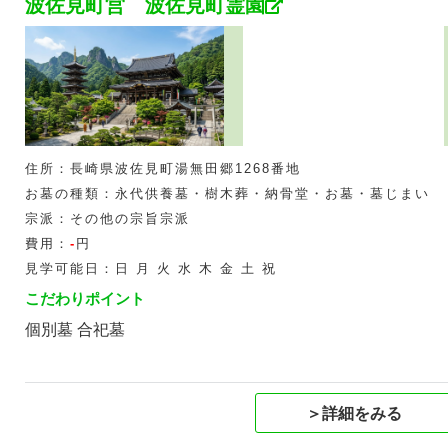
波佐見町営 波佐見町霊園
住所：長崎県波佐見町湯無田郷1268番地
お墓の種類：永代供養墓・樹木葬・納骨堂・お墓・墓じまい
宗派：その他の宗旨宗派
費用：
-
円
見学可能日：日 月 火 水 木 金 土 祝
こだわりポイント
個別墓 合祀墓
＞詳細をみる