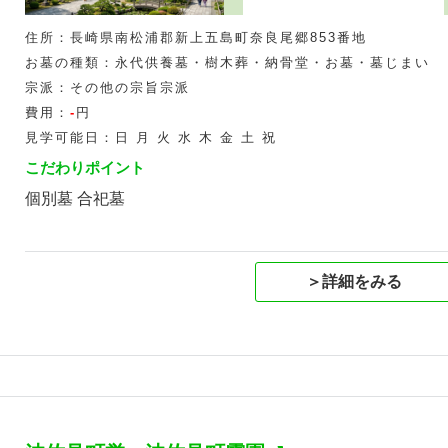
住所：長崎県南松浦郡新上五島町奈良尾郷853番地
お墓の種類：永代供養墓・樹木葬・納骨堂・お墓・墓じまい
宗派：その他の宗旨宗派
費用：
-
円
見学可能日：日 月 火 水 木 金 土 祝
こだわりポイント
個別墓 合祀墓
＞詳細をみる