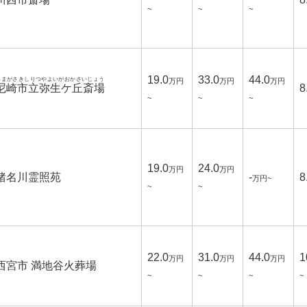
~
~
~
19.0
33.0
44.0
あまがさきしりつやよいがおかさいじょう
万円
万円
万円
尼崎市立弥生ケ丘斎場
8
~
~
~
19.0
24.0
万円
万円
猪名川霊照苑
-
8
万円~
~
~
22.0
31.0
44.0
1
万円
万円
万円
西宮市 満地谷火葬場
~
~
~
~