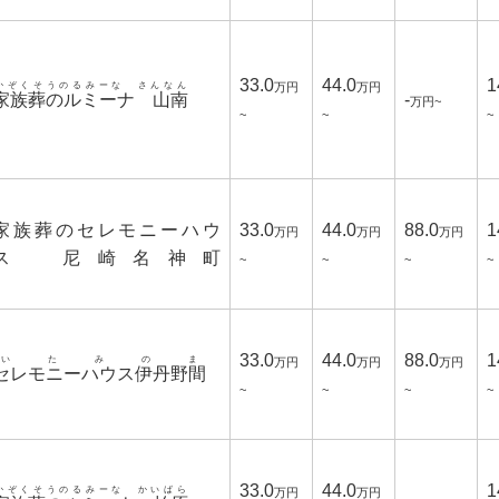
33.0
44.0
1
かぞくそうのるみーな さんなん
万円
万円
家族葬のルミーナ 山南
-
万円~
~
~
~
家族葬のセレモニーハウ
33.0
44.0
88.0
1
万円
万円
万円
ス 尼崎名神町
~
~
~
~
33.0
44.0
88.0
1
いたみのま
万円
万円
万円
セレモニーハウス伊丹野間
~
~
~
~
33.0
44.0
1
かぞくそうのるみーな かいばら
万円
万円