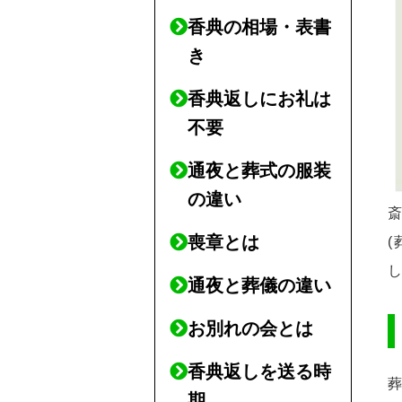
香典の相場・表書
き
香典返しにお礼は
不要
通夜と葬式の服装
の違い
喪章とは
通夜と葬儀の違い
お別れの会とは
香典返しを送る時
期