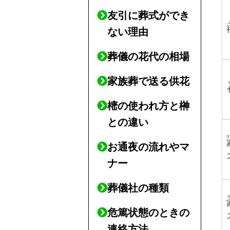
友引に葬式ができ
ない理由
葬儀の花代の相場
家族葬で送る供花
樒の使われ方と榊
との違い
お通夜の流れやマ
ナー
葬儀社の種類
危篤状態のときの
連絡方法