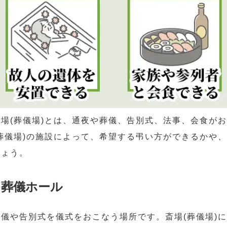
斎場(葬儀場)とは、通夜や葬儀、告別式、法事、会食が
(葬儀場)の施設によって、希望する弔い方ができるかや
しょう。
葬儀ホール
葬儀や告別式を儀式をおこなう場所です。斎場(葬儀場)