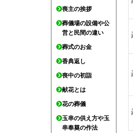
喪主の挨拶
葬儀場の設備や公
営と民間の違い
葬式のお金
香典返し
喪中の初詣
献花とは
花の葬儀
玉串の供え方や玉
串奉奠の作法