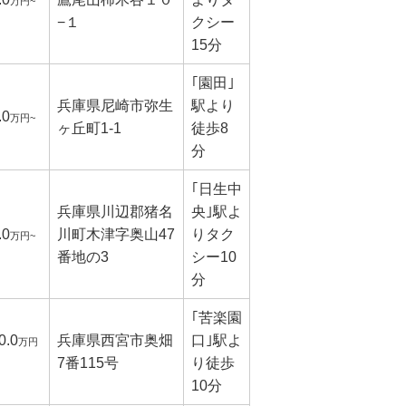
万円~
−１
クシー
15分
｢園田｣
兵庫県尼崎市弥生
駅より
.0
万円~
ヶ丘町1-1
徒歩8
分
｢日生中
兵庫県川辺郡猪名
央｣駅よ
.0
川町木津字奥山47
りタク
万円~
番地の3
シー10
分
｢苦楽園
0.0
兵庫県西宮市奥畑
口｣駅よ
万円
7番115号
り徒歩
10分