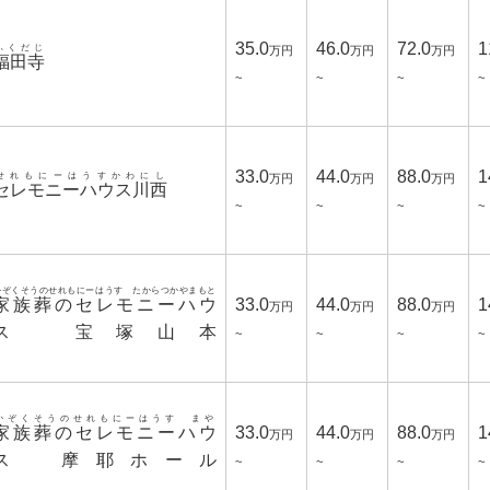
35.0
46.0
72.0
1
ふくだじ
万円
万円
万円
福田寺
~
~
~
~
33.0
44.0
88.0
1
せれもにーはうすかわにし
万円
万円
万円
セレモニーハウス川西
~
~
~
~
かぞくそうのせれもにーはうす たからつかやまもと
家族葬のセレモニーハウ
33.0
44.0
88.0
1
万円
万円
万円
ス 宝塚山本
~
~
~
~
かぞくそうのせれもにーはうす まや
家族葬のセレモニーハウ
33.0
44.0
88.0
1
万円
万円
万円
ス 摩耶ホール
~
~
~
~