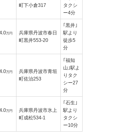
町下小倉317
タクシ
ー4分
｢黒井｣
4.0
兵庫県丹波市春日
駅より
万円
町黒井553-20
徒歩5
分
｢福知
山｣駅よ
4.0
兵庫県丹波市青垣
万円
りタク
町佐治253
シー27
分
｢石生｣
4.0
兵庫県丹波市氷上
駅より
万円
町成松534-1
タクシ
ー10分