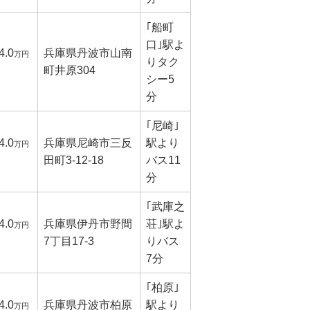
｢船町
口｣駅よ
4.0
兵庫県丹波市山南
万円
りタク
町井原304
シー5
分
｢尼崎｣
4.0
兵庫県尼崎市三反
駅より
万円
田町3-12-18
バス11
分
｢武庫之
4.0
兵庫県伊丹市野間
荘｣駅よ
万円
7丁目17-3
りバス
7分
｢柏原｣
4.0
兵庫県丹波市柏原
駅より
万円