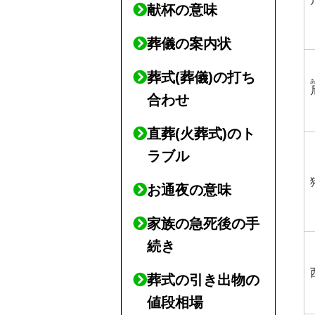
献杯の意味
葬儀の案内状
葬式(葬儀)の打ち
合わせ
直葬(火葬式)のト
ラブル
お通夜の意味
家族の急死後の手
続き
葬式の引き出物の
値段相場