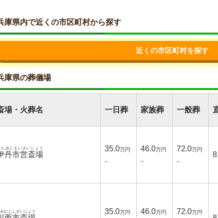
兵庫県内で近くの市区町村から探す
近くの市区町村を探す
兵庫県の葬儀場
斎場・火葬名
一日葬
家族葬
一般葬
35.0
46.0
72.0
いたみしえいさいじょう
万円
万円
万円
伊丹市営斎場
8
~
~
~
35.0
46.0
72.0
かわにししさいじょう
万円
万円
万円
川西市斎場
8