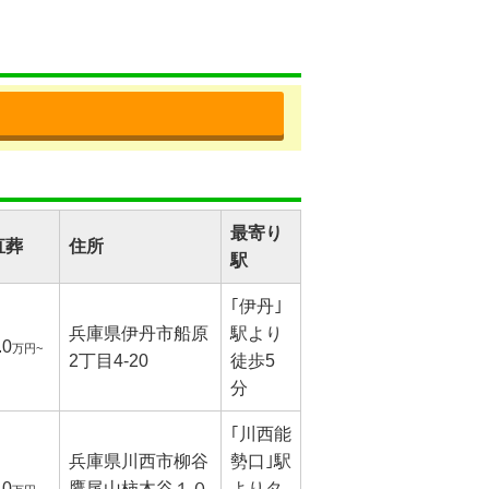
最寄り
直葬
住所
駅
｢伊丹｣
兵庫県伊丹市船原
駅より
.0
万円~
2丁目4-20
徒歩5
分
｢川西能
兵庫県川西市柳谷
勢口｣駅
.0
鷹尾山柿木谷１０
よりタ