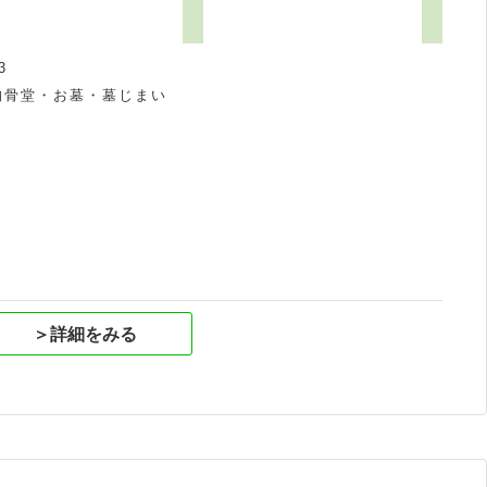
3
納骨堂・お墓・墓じまい
祝
＞詳細をみる