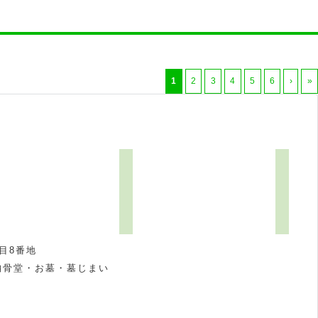
1
2
3
4
5
6
›
»
目8番地
納骨堂・お墓・墓じまい