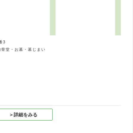
番3
納骨堂・お墓・墓じまい
祝
＞詳細をみる