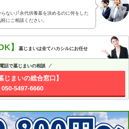
からない｣｢永代供養墓を決めるのに何をした
気軽にご相談ください。
OK】
墓じまいは全てハカシルにお任せ
電話で墓じまいの相談
墓じまいの総合窓口】
050-5497-6660