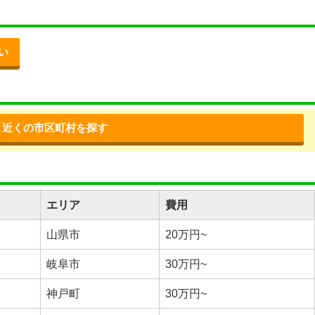
い
近くの市区町村を探す
エリア
費用
山県市
20万円~
岐阜市
30万円~
神戸町
30万円~