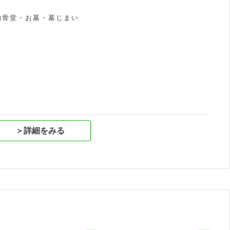
納骨堂・お墓・墓じまい
祝
＞詳細をみる