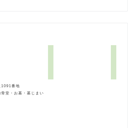
1091番地
納骨堂・お墓・墓じまい
祝