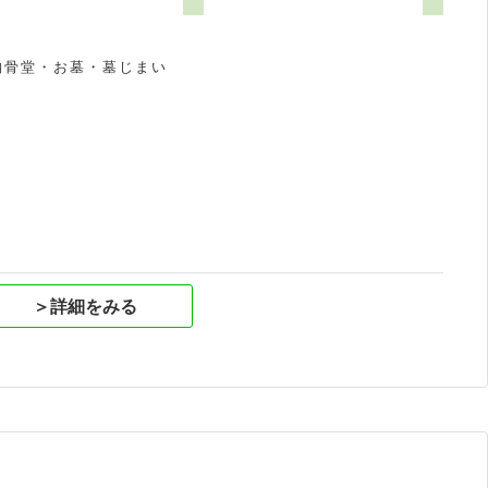
納骨堂・お墓・墓じまい
祝
＞詳細をみる