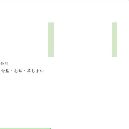
0番地
納骨堂・お墓・墓じまい
祝