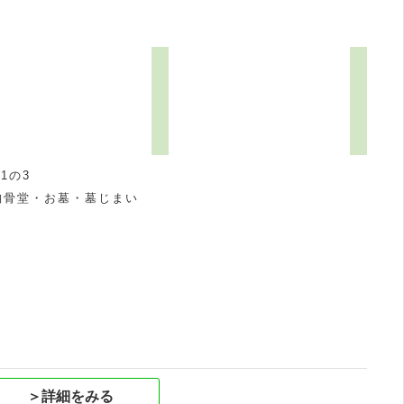
1の3
納骨堂・お墓・墓じまい
祝
＞詳細をみる