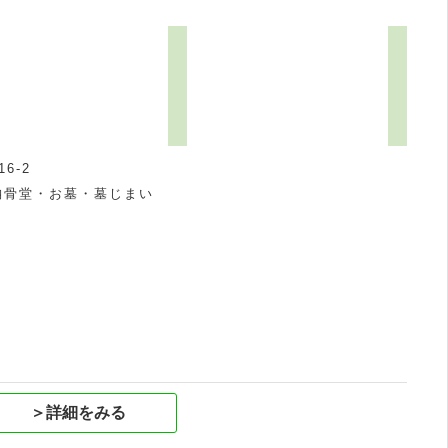
6-2
納骨堂・お墓・墓じまい
祝
＞詳細をみる