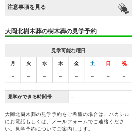
支払い方法
–
不問
–
–
なし
可能
注意事項を見る
分割払いの
–
対応
安置場所
–
大岡北樹木葬の樹木葬の見学予約
安置期間経
–
過後
見学可能な曜日
供養方法
–
月
火
水
木
金
土
日
祝
継承者の有
–
無
–
–
–
–
–
–
–
–
見学ができる時間帯
–
大岡北樹木葬の見学予約をご希望の場合は、ハカシル
にお電話もしくは、メールフォームでご連絡くださ
い。見学予約についてご案内します。