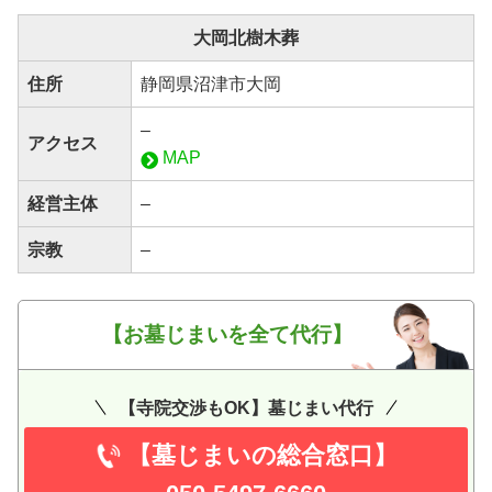
大岡北樹木葬
住所
静岡県沼津市大岡
–
アクセス
MAP
経営主体
–
宗教
–
【お墓じまいを全て代行】
【寺院交渉もOK】墓じまい代行
【墓じまいの総合窓口】