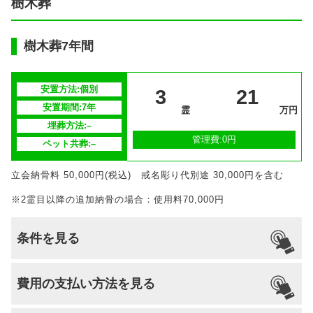
樹木葬
樹木葬7年間
安置方法:個別
3
21
安置期間:7年
霊
万円
埋葬方法:–
管理費:0円
ペット共葬:–
立会納骨料 50,000円(税込) 戒名彫り代別途 30,000円を含む
※2霊目以降の追加納骨の場合：使用料70,000円
条件を見る
引っ越し
国籍
宗派
檀家義務
生前申込
費用の支払い方法を見る
納骨