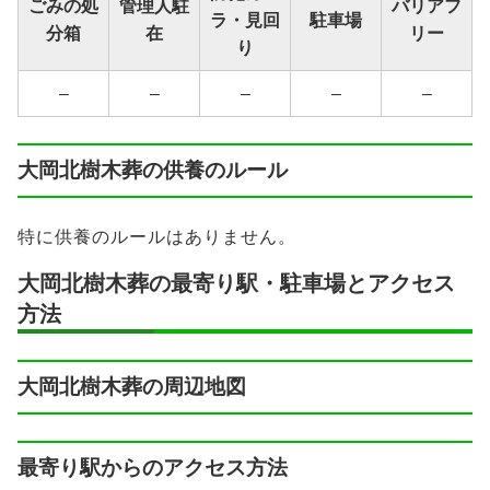
ごみの処
管理人駐
バリアフ
ラ・見回
駐車場
分箱
在
リー
り
–
–
–
–
–
大岡北樹木葬の供養のルール
特に供養のルールはありません。
大岡北樹木葬の最寄り駅・駐車場とアクセス
方法
大岡北樹木葬の周辺地図
最寄り駅からのアクセス方法