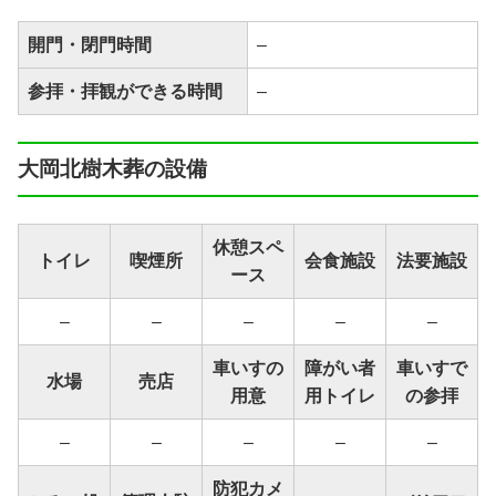
開門・閉門時間
–
参拝・拝観ができる時間
–
大岡北樹木葬の設備
休憩スペ
トイレ
喫煙所
会食施設
法要施設
ース
–
–
–
–
–
車いすの
障がい者
車いすで
水場
売店
用意
用トイレ
の参拝
–
–
–
–
–
防犯カメ