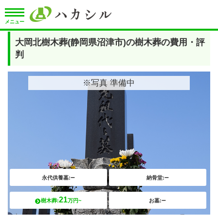
メニュー
大岡北樹木葬(静岡県沼津市)の樹木葬の費用・評
判
※写真 準備中
–
–
永代供養墓:
納骨堂:
21
–
樹木葬:
万円~
お墓: