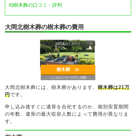
6)
樹木葬の口コミ・評判
大岡北樹木葬の樹木葬の費用
※写真はイメージ
樹木葬 ≫︎
シンボルツリーの下に埋葬
大岡北樹木葬には、樹木葬があります。
樹木葬は21万
円
です。
申し込み後すぐに遺骨を合祀するのか、個別安置期間
の年数、遺骨の最大収容人数によって費用が異なりま
す。