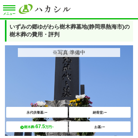
メニュー
いずみの郷ゆがわら樹木葬墓地(静岡県熱海市)の
樹木葬の費用・評判
※写真 準備中
–
–
永代供養墓:
納骨堂:
67.5
–
樹木葬:
万円~
お墓: