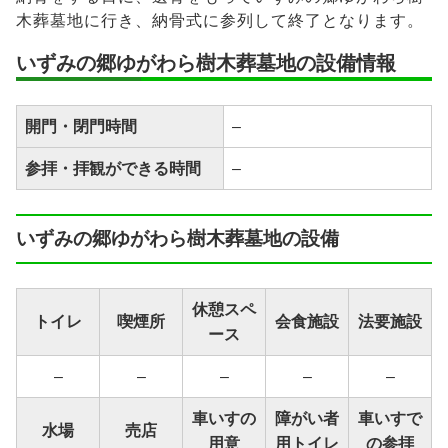
木葬墓地に行き、納骨式に参列して終了となります。
いずみの郷ゆがわら樹木葬墓地の設備情報
開門・閉門時間
–
参拝・拝観ができる時間
–
いずみの郷ゆがわら樹木葬墓地の設備
休憩スペ
トイレ
喫煙所
会食施設
法要施設
ース
–
–
–
–
–
車いすの
障がい者
車いすで
水場
売店
用意
用トイレ
の参拝