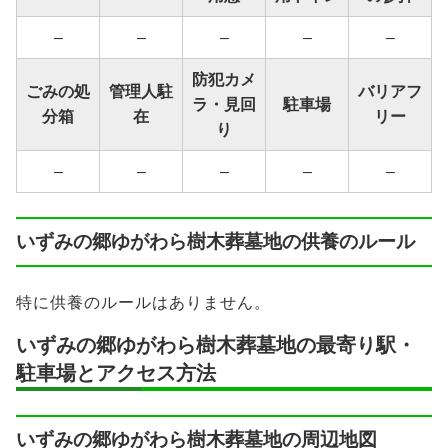
–
–
–
–
–
防犯カメ
ごみの処
管理人駐
バリアフ
ラ・見回
駐車場
分箱
在
リー
り
–
–
–
–
–
いずみの郷ゆがわら樹木葬墓地の供養のルール
特に供養のルールはありません。
いずみの郷ゆがわら樹木葬墓地の最寄り駅・
駐車場とアクセス方法
いずみの郷ゆがわら樹木葬墓地の周辺地図