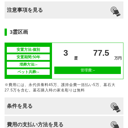
支払い方法
–
不問
–
–
なし
可能
注意事項を見る
分割払いの
–
対応
安置場所
–
3霊区画
安置期間経
–
過後
安置方法:個別
3
77.5
毎年、責任もって合同法要を執り行いま
安置期間:50年
供養方法
霊
万円
す。
埋葬方法:–
管理費:–
ペット共葬:–
継承者の有
–
無
※費用には、永代供養料45万、護持会費一括払い5万、墓石大
27.5万を含む。墓石購入時の家名彫りは無料
条件を見る
引っ越し
国籍
宗派
檀家義務
生前申込
費用の支払い方法を見る
納骨