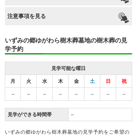
支払い方法
–
不問
–
–
なし
可能
注意事項を見る
分割払いの
–
対応
安置場所
–
いずみの郷ゆがわら樹木葬墓地の樹木葬の見
安置期間経
–
学予約
過後
毎年、責任もって合同法要を執り行いま
供養方法
見学可能な曜日
す。
月
火
水
木
金
土
日
祝
継承者の有
–
無
–
–
–
–
–
–
–
–
見学ができる時間帯
–
いずみの郷ゆがわら樹木葬墓地の見学予約をご希望の