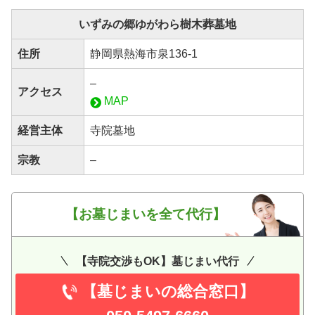
いずみの郷ゆがわら樹木葬墓地
住所
静岡県熱海市泉136-1
–
アクセス
MAP
経営主体
寺院墓地
宗教
–
【お墓じまいを全て代行】
【寺院交渉もOK】墓じまい代行
【墓じまいの総合窓口】