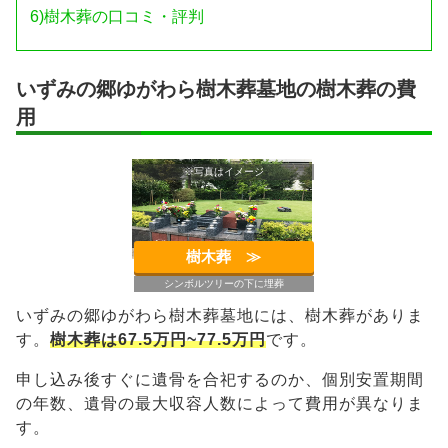
6)
樹木葬の口コミ・評判
いずみの郷ゆがわら樹木葬墓地の樹木葬の費
用
※写真はイメージ
樹木葬 ≫︎
シンボルツリーの下に埋葬
いずみの郷ゆがわら樹木葬墓地には、樹木葬がありま
す。
樹木葬は67.5万円~77.5万円
です。
申し込み後すぐに遺骨を合祀するのか、個別安置期間
の年数、遺骨の最大収容人数によって費用が異なりま
す。