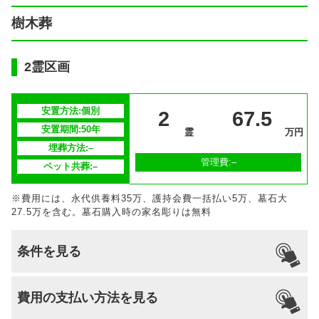
樹木葬
2霊区画
安置方法:個別
2
67.5
安置期間:50年
霊
万円
埋葬方法:–
管理費:–
ペット共葬:–
※費用には、永代供養料35万、護持会費一括払い5万、墓石大
27.5万を含む。墓石購入時の家名彫りは無料
条件を見る
引っ越し
国籍
宗派
檀家義務
生前申込
費用の支払い方法を見る
納骨