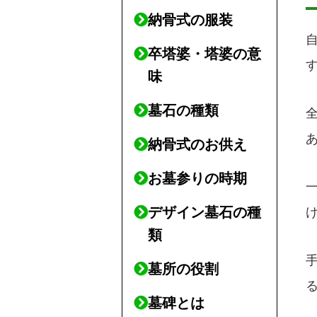
納骨式の服装
卒塔婆・塔婆の意
味
墓石の種類
納骨式のお供え
お墓参りの時期
デザイン墓石の種
類
墓所の役割
墓碑とは