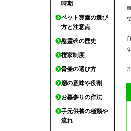
時期
ペット霊園の選び
方と注意点
慰霊碑の歴史
檀家制度
骨壷の選び方
廟の意味や役割
お墓参りの作法
手元供養の種類や
流れ