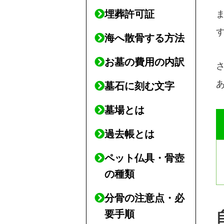
埋葬許可証
海へ散骨する方法
お墓の費用の内訳
墓石に刻む文字
墓場とは
過去帳とは
ペット仏具・骨壺
の種類
分骨の注意点・必
要手順