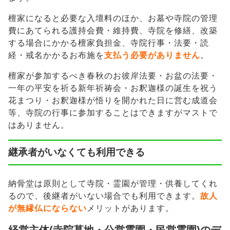
檀家になると必要な入壇料のほか、お墓や寺院の管理
費にあてられる護持会費・維持費、寺院を修繕、改築
する場合にかかる檀家負担金、寺院行事・法要・読
経・戒名かかるお布施を
支払う必要がありません
。
檀家が参加するべき春秋のお彼岸法要・お盆の法要・
一年の平安を祈る新年祈祷会・お釈迦様の誕生を祝う
花まつり・お釈迦様が悟りを開かれた日に営む成道会
等、寺院の行事に参加することはできますがマストで
はありません。
継承者がいなくても利用できる
納骨堂は原則として寺院・霊園が管理・供養してくれ
るので、後継者がいない場合でも利用できます。
故人
が無縁仏にならない
メリットがあります。