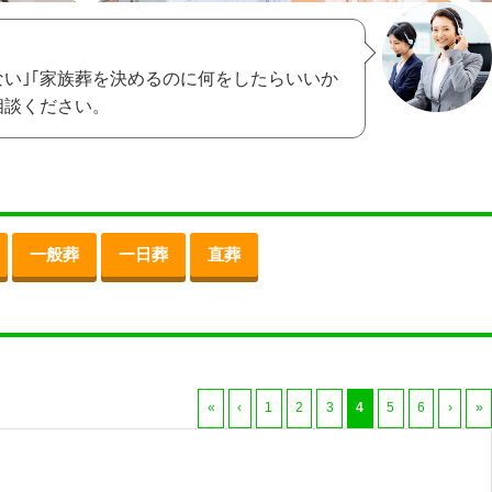
ない｣｢家族葬を決めるのに何をしたらいいか
相談ください。
一般葬
一日葬
直葬
«
‹
1
2
3
4
5
6
›
»