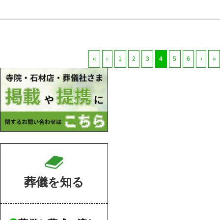
«
‹
1
2
3
4
5
6
›
»
葬儀を知る