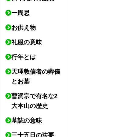
一周忌
お供え物
礼服の意味
行年とは
天理教信者の葬儀
とお墓
曹洞宗で有名な2
大本山の歴史
墓誌の意味
三十五日の法要