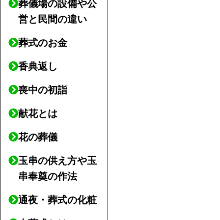
葬儀場の設備や公
営と民間の違い
葬式のお金
香典返し
喪中の初詣
献花とは
花の葬儀
玉串の供え方や玉
串奉奠の作法
通夜・葬式の化粧