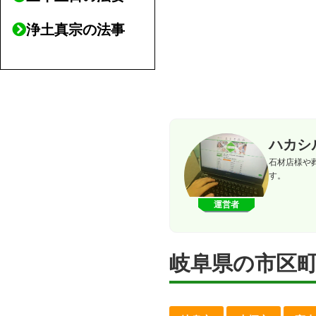
浄土真宗の法事
ハカシ
石材店様や
す。
運営者
岐阜県の市区