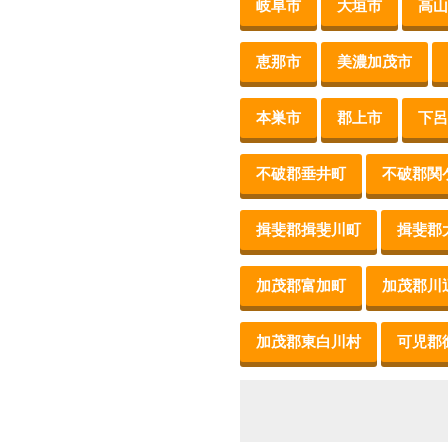
岐阜市
大垣市
高山
恵那市
美濃加茂市
本巣市
郡上市
下呂
不破郡垂井町
不破郡関
揖斐郡揖斐川町
揖斐郡
加茂郡富加町
加茂郡川
加茂郡東白川村
可児郡