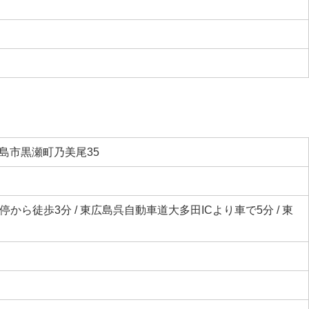
広島市黒瀬町乃美尾35
から徒歩3分 / 東広島呉自動車道大多田ICより車で5分 / 東