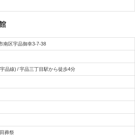
館
南区宇品御幸3-7-38
宇品線) / 宇品三丁目駅から徒歩4分
大田葬祭