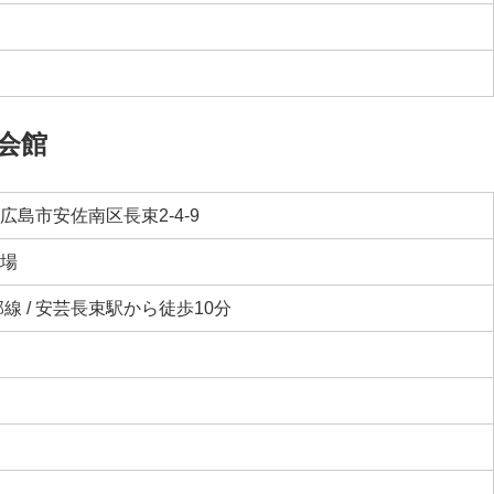
会館
広島市安佐南区長束2-4-9
場
部線 / 安芸長束駅から徒歩10分