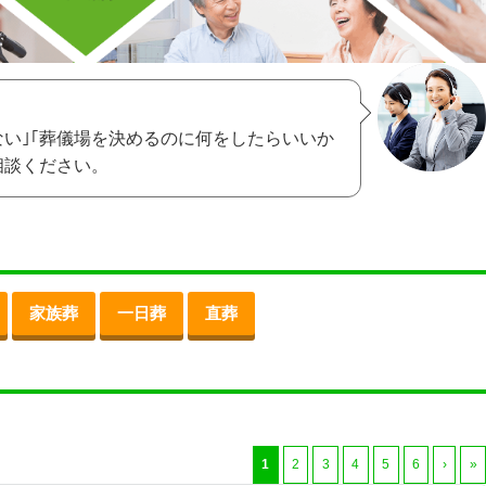
ない｣｢葬儀場を決めるのに何をしたらいいか
相談ください。
家族葬
一日葬
直葬
1
2
3
4
5
6
›
»