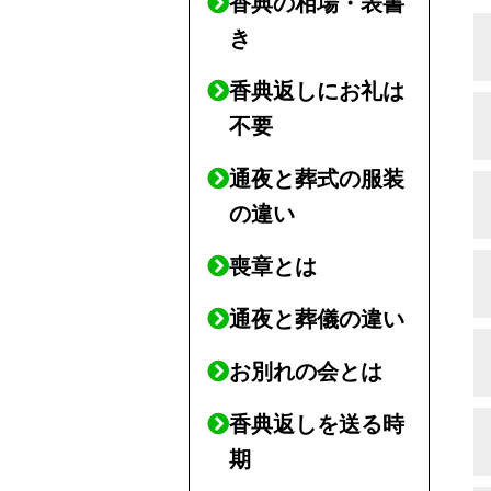
香典の相場・表書
き
香典返しにお礼は
不要
通夜と葬式の服装
の違い
喪章とは
通夜と葬儀の違い
お別れの会とは
香典返しを送る時
期