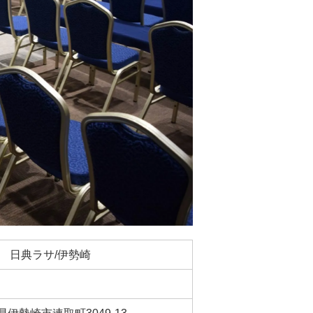
日典ラサ/伊勢崎