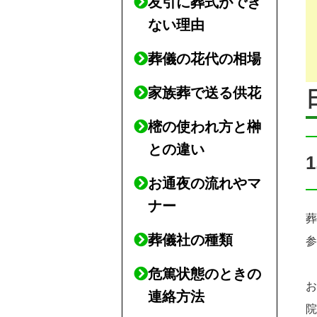
友引に葬式ができ
ない理由
葬儀の花代の相場
家族葬で送る供花
樒の使われ方と榊
との違い
お通夜の流れやマ
ナー
葬儀社の種類
危篤状態のときの
連絡方法