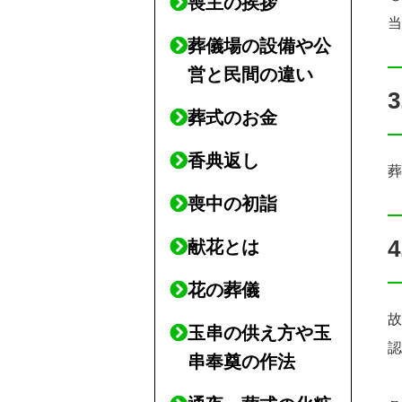
喪主の挨拶
葬儀場の設備や公
営と民間の違い
葬式のお金
香典返し
喪中の初詣
献花とは
花の葬儀
玉串の供え方や玉
串奉奠の作法