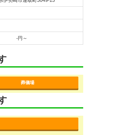
県伊勢崎市連取町3049-13
-円～
す
葬儀場
す