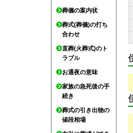
葬儀の案内状
葬式(葬儀)の打ち
合わせ
直葬(火葬式)のト
ラブル
お通夜の意味
家族の急死後の手
続き
葬式の引き出物の
値段相場