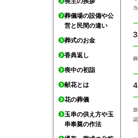
喪主の挨拶
葬儀場の設備や公
営と民間の違い
葬式のお金
香典返し
喪中の初詣
献花とは
花の葬儀
玉串の供え方や玉
串奉奠の作法