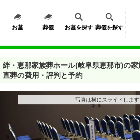
お墓
葬儀
お墓を探す
葬儀を探す
絆・恵那家族葬ホール(岐阜県恵那市)の
直葬の費用・評判と予約
写真は横にスライドします 