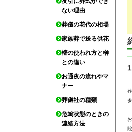
友引に葬式ができ
ない理由
葬儀の花代の相場
家族葬で送る供花
樒の使われ方と榊
との違い
お通夜の流れやマ
ナー
葬儀社の種類
危篤状態のときの
連絡方法