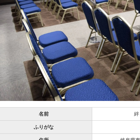
名前
絆
ふりがな