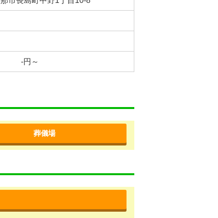
那市長島町中野1丁目10-8
-円～
葬儀場