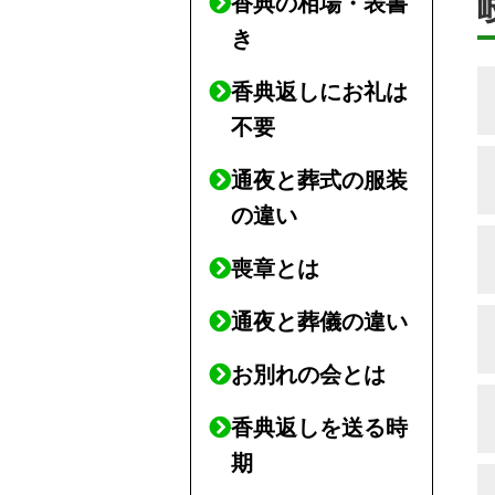
香典の相場・表書
き
香典返しにお礼は
不要
通夜と葬式の服装
の違い
喪章とは
通夜と葬儀の違い
お別れの会とは
香典返しを送る時
期