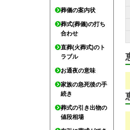
葬儀の案内状
葬式(葬儀)の打ち
合わせ
直葬(火葬式)のト
ラブル
お通夜の意味
家族の急死後の手
続き
葬式の引き出物の
値段相場