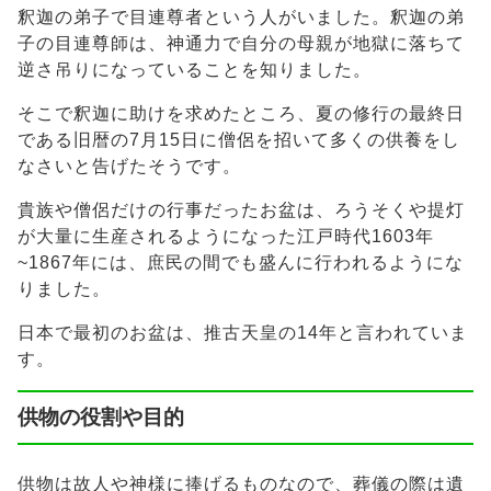
釈迦の弟子で目連尊者という人がいました。釈迦の弟
子の目連尊師は、神通力で自分の母親が地獄に落ちて
逆さ吊りになっていることを知りました。
そこで釈迦に助けを求めたところ、夏の修行の最終日
である旧暦の7月15日に僧侶を招いて多くの供養をし
なさいと告げたそうです。
貴族や僧侶だけの行事だったお盆は、ろうそくや提灯
が大量に生産されるようになった江戸時代1603年
~1867年には、庶民の間でも盛んに行われるようにな
りました。
日本で最初のお盆は、推古天皇の14年と言われていま
す。
供物の役割や目的
供物は故人や神様に捧げるものなので、葬儀の際は遺