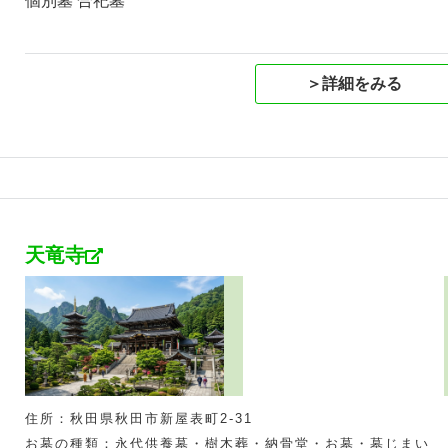
個別墓 合祀墓
＞詳細をみる
天竜寺
住所：秋田県秋田市新屋表町2-31
お墓の種類：永代供養墓・樹木葬・納骨堂・お墓・墓じまい