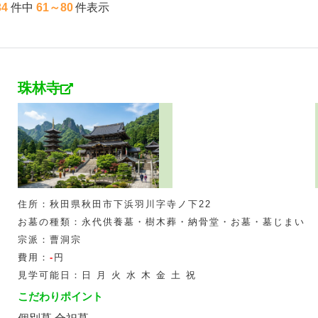
34
件中
61～80
件表示
珠林寺
住所：秋田県秋田市下浜羽川字寺ノ下22
お墓の種類：永代供養墓・樹木葬・納骨堂・お墓・墓じまい
宗派：曹洞宗
費用：
-
円
見学可能日：日 月 火 水 木 金 土 祝
こだわりポイント