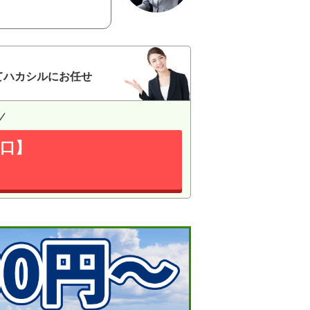
てハカシルにお任せ
口】