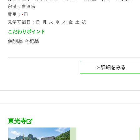
宗派：曹洞宗
費用：
-
円
見学可能日：日 月 火 水 木 金 土 祝
こだわりポイント
個別墓 合祀墓
＞詳細をみる
東光寺