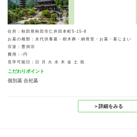
住所：秋田県秋田市仁井田本町5-15-8
お墓の種類：永代供養墓・樹木葬・納骨堂・お墓・墓じまい
宗派：曹洞宗
費用：
-
円
見学可能日：日 月 火 水 木 金 土 祝
こだわりポイント
個別墓 合祀墓
＞詳細をみる