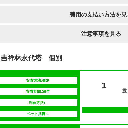
国籍
宗派
引っ越し納骨
費用の支払い方法を見
–
在来仏教
–
支払い方法
–
注意事項を見る
分割払いの対応
–
安置場所
–
吉祥林永代塔 個別
安置期間経過後
–
供養方法
–
安置方法:個別
1
継承者の有無
–
霊
安置期間:50年
埋葬方法:–
ペット共葬:–