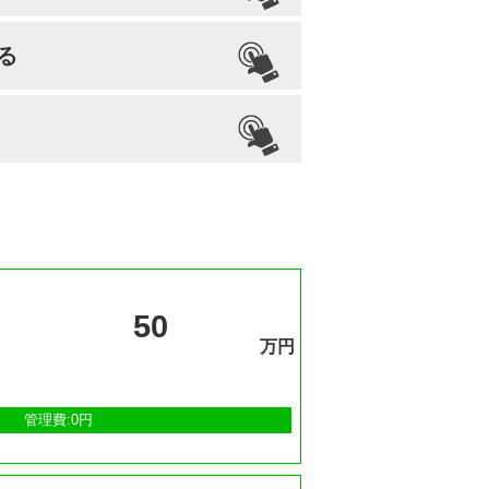
檀家義務
生前申込
る
–
可能
50
万円
管理費:0円