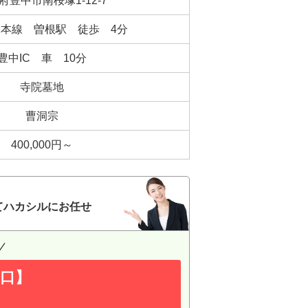
府豊中市南桜塚1-12-7
本線 曽根駅 徒歩 4分
豊中IC 車 10分
寺院墓地
曹洞宗
400,000円～
てハカシルにお任せ
口】