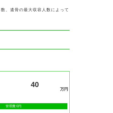
年数、遺骨の最大収容人数によって
40
万円
管理費:0円