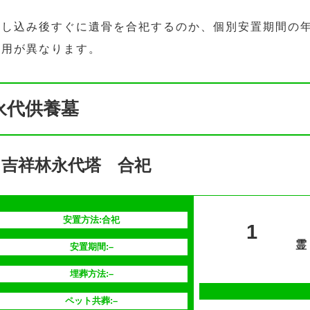
申し込み後すぐに遺骨を合祀するのか、個別安置期間の
費用が異なります。
永代供養墓
吉祥林永代塔 合祀
安置方法:合祀
1
霊
安置期間:–
埋葬方法:–
ペット共葬:–