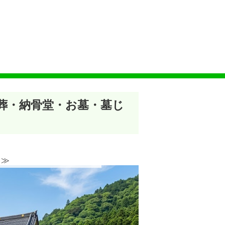
木葬・納骨堂・お墓・墓じ
≫︎