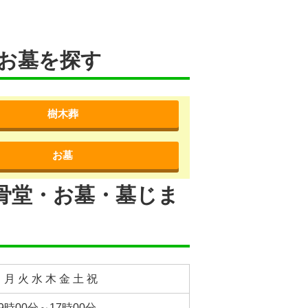
お墓を探す
樹木葬
お墓
骨堂・お墓・墓じま
 月 火 水 木 金 土 祝
9時00分～17時00分