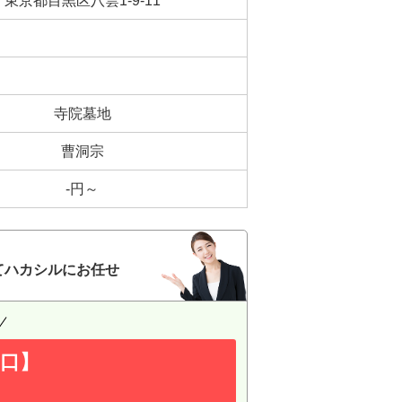
東京都目黒区八雲1-9-11
寺院墓地
曹洞宗
-円～
てハカシルにお任せ
口】