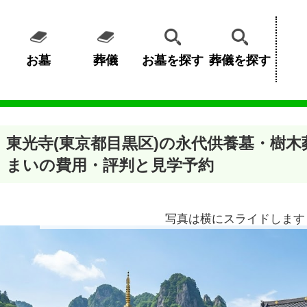
お墓
葬儀
お墓を探す
葬儀を探す
東光寺(東京都目黒区)の永代供養墓・樹
まいの費用・評判と見学予約
写真は横にスライドします 