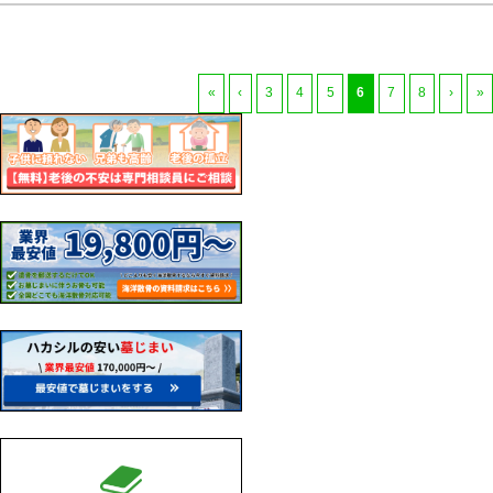
«
‹
3
4
5
6
7
8
›
»