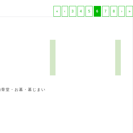
«
‹
3
4
5
6
7
8
›
»
納骨堂・お墓・墓じまい
祝