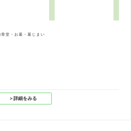
納骨堂・お墓・墓じまい
祝
＞詳細をみる