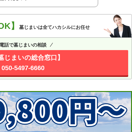
OK】
墓じまいは全てハカシルにお任せ
電話で墓じまいの相談
墓じまいの総合窓口】
050-5497-6660