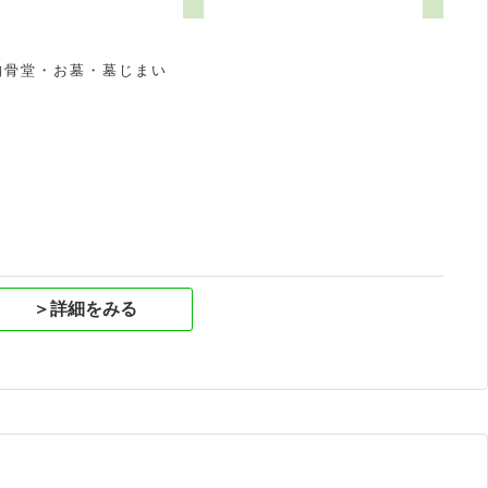
納骨堂・お墓・墓じまい
祝
＞詳細をみる