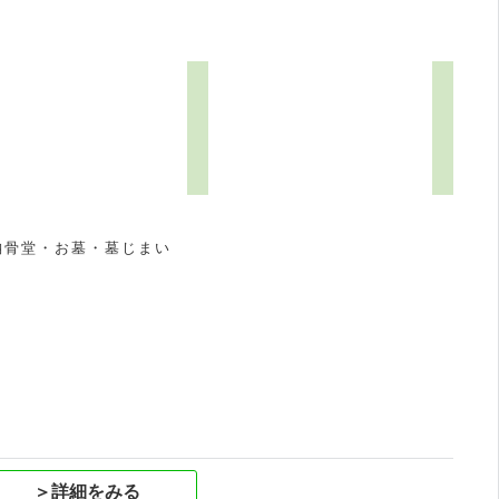
3
納骨堂・お墓・墓じまい
祝
＞詳細をみる