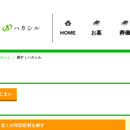
HOME
お墓
葬儀
ホーム
探す｜ハカシル
じまい
近くの市区町村を探す