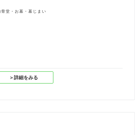
納骨堂・お墓・墓じまい
祝
＞詳細をみる