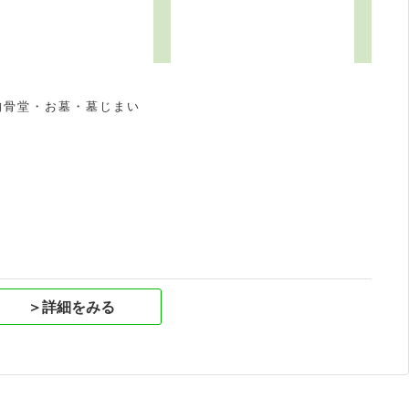
8
納骨堂・お墓・墓じまい
祝
＞詳細をみる